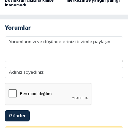
boşluktan çıkışına kimse
merkezinde yangın paniği
inanamadı
Yorumlar
Gönder