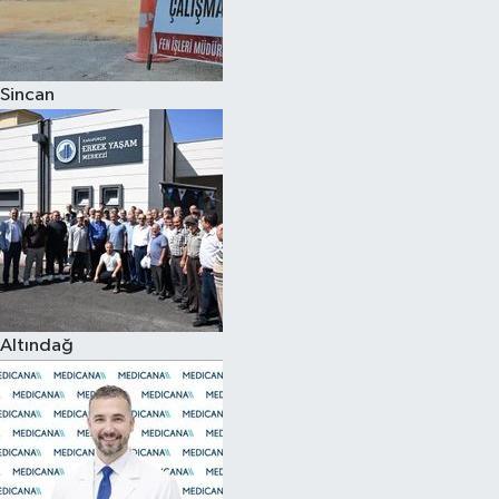
Spor
Sincan
Burç Yorumları
Çocuk
Eğitim
Hava Durumu
Kadın
Altındağ
Kim kimdir?
Kültür Sanat
Sağlık