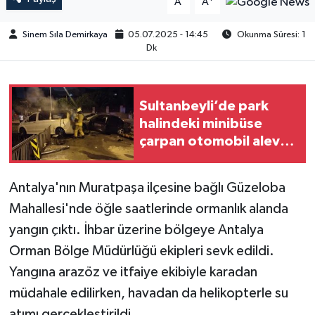
A
A
Sinem Sıla Demirkaya
05.07.2025 - 14:45
Okunma Süresi: 1
Dk
Sultanbeyli’de park
halindeki minibüse
çarpan otomobil alev
aldı
Antalya'nın Muratpaşa ilçesine bağlı Güzeloba
Mahallesi'nde öğle saatlerinde ormanlık alanda
yangın çıktı. İhbar üzerine bölgeye Antalya
Orman Bölge Müdürlüğü ekipleri sevk edildi.
Yangına arazöz ve itfaiye ekibiyle karadan
müdahale edilirken, havadan da helikopterle su
atımı gerçekleştirildi.