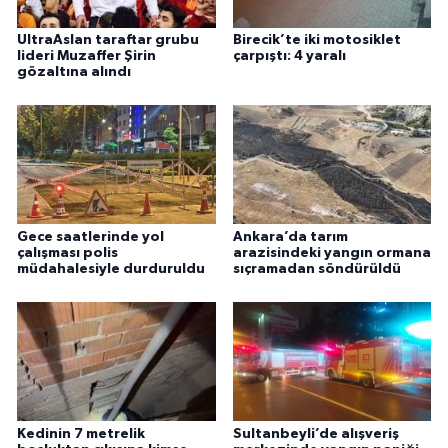
UltraAslan taraftar grubu
Birecik’te iki motosiklet
lideri Muzaffer Şirin
çarpıştı: 4 yaralı
gözaltına alındı
Gece saatlerinde yol
Ankara’da tarım
çalışması polis
arazisindeki yangın ormana
müdahalesiyle durduruldu
sıçramadan söndürüldü
Kedinin 7 metrelik
Sultanbeyli’de alışveriş