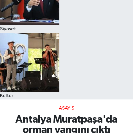
Siyaset
Kültür
ASAYIŞ
Antalya Muratpaşa'da
orman yangını çıktı