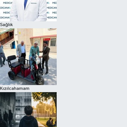
Siyaset
Sağlık
Teknoloji
Televizyon
Yaşam-Çevre
Kızılcahamam