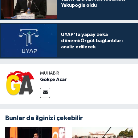
Yakupoğlu oldu
UYAP’ta yapay zekâ
dönemi:Örgüt bağlantıları
analiz edilecek
MUHABIR
Gökçe Acar
Bunlar da ilginizi çekebilir