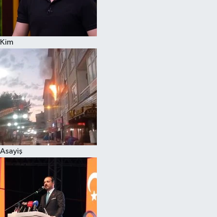
Siyaset
Kim
Teknoloji
Televizyon
Yaşam-Çevre
Asayiş