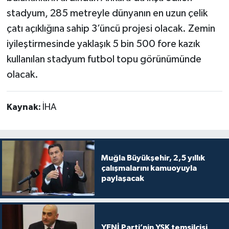
stadyum, 285 metreyle dünyanın en uzun çelik
çatı açıklığına sahip 3’üncü projesi olacak. Zemin
iyileştirmesinde yaklaşık 5 bin 500 fore kazık
kullanılan stadyum futbol topu görünümünde
olacak.
Kaynak:
İHA
Muğla Büyükşehir, 2,5 yıllık
çalışmalarını kamuoyuyla
paylaşacak
YENİ Parti’nin YSK temsilcisi