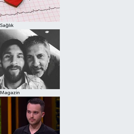
Spor
Sağlık
Burç Yorumları
Çocuk
Eğitim
Hava Durumu
Kadın
Magazin
Kim kimdir?
Kültür Sanat
Sağlık