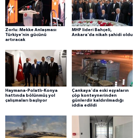
Zorlu: Mekke Anlaşması
MHP lideri Bahçeli,
Türkiye’nin gücünü
Ankara’da nikah şahidi oldu
artıracak
Haymana-Polatlı-Konya
Çankaya'da eski eşyaların
hattında bölünmüş yol
çöp konteynerinden
çalışmaları başlıyor
günlerdir kaldırılmadığı
iddia edildi