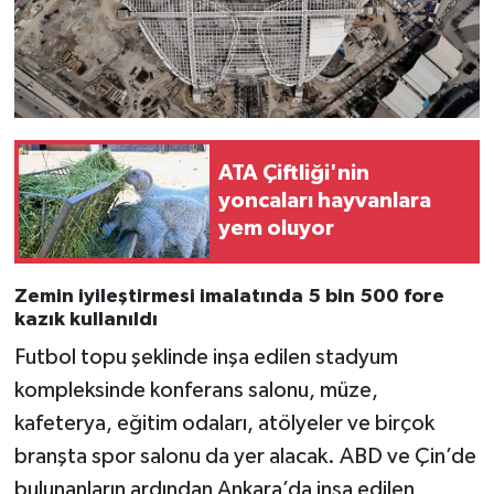
ATA Çiftliği'nin
yoncaları hayvanlara
yem oluyor
Zemin iyileştirmesi imalatında 5 bin 500 fore
kazık kullanıldı
Futbol topu şeklinde inşa edilen stadyum
kompleksinde konferans salonu, müze,
kafeterya, eğitim odaları, atölyeler ve birçok
branşta spor salonu da yer alacak. ABD ve Çin’de
bulunanların ardından Ankara’da inşa edilen