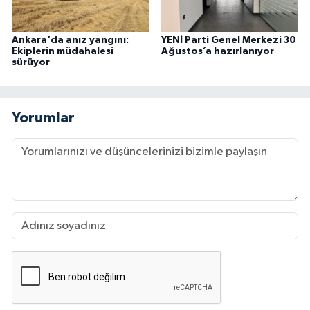
Ankara'da anız yangını:
YENİ Parti Genel Merkezi 30
Ekiplerin müdahalesi
Ağustos’a hazırlanıyor
sürüyor
Yorumlar