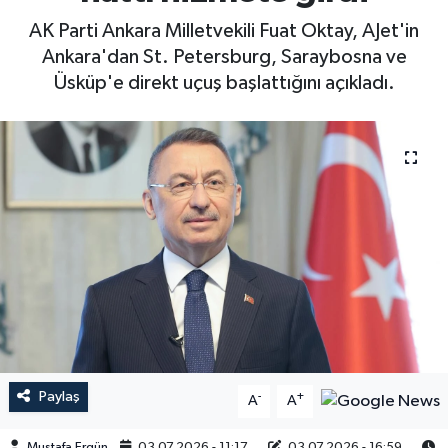
AK Parti Ankara Milletvekili Fuat Oktay, AJet'in
Ankara'dan St. Petersburg, Saraybosna ve
Üsküp'e direkt uçuş başlattığını açıkladı.
Paylaş
-
+
A
A
Mustafa Ergün
03.07.2026 - 11:17
03.07.2026 - 16:59