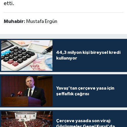
etti.
Muhabir:
Mustafa Ergün
44,3 milyon kişi bireysel kredi
kullanıyor
Yavaş’tan çerçeve yasa için
şeffaflık çağrısı
Çerçeve yasada son viraj:
Görüşmeler Genel Kurul'da