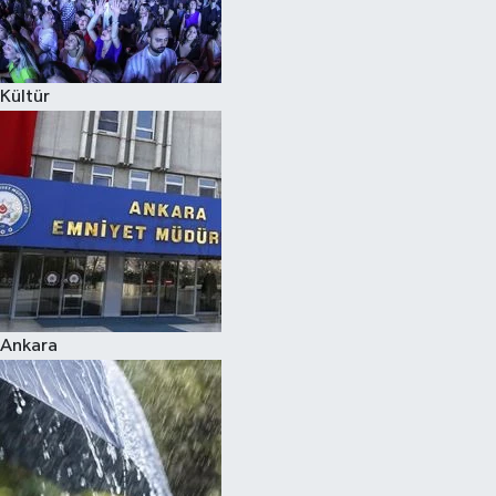
Siyaset
Kültür
Teknoloji
Televizyon
Yaşam-Çevre
Ankara