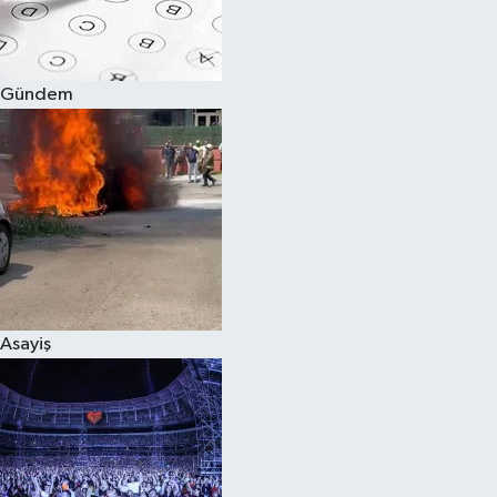
Spor
Gündem
Burç Yorumları
Çocuk
Eğitim
Hava Durumu
Kadın
Asayiş
Kim kimdir?
Kültür Sanat
Sağlık