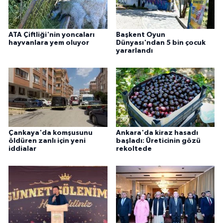
ATA Çiftliği'nin yoncaları
Başkent Oyun
hayvanlara yem oluyor
Dünyası'ndan 5 bin çocuk
yararlandı
Çankaya'da komşusunu
Ankara'da kiraz hasadı
öldüren zanlı için yeni
başladı: Üreticinin gözü
iddialar
rekoltede