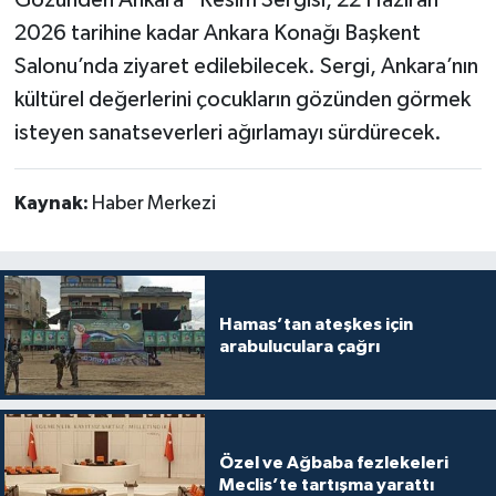
2026 tarihine kadar Ankara Konağı Başkent
Salonu’nda ziyaret edilebilecek. Sergi, Ankara’nın
kültürel değerlerini çocukların gözünden görmek
isteyen sanatseverleri ağırlamayı sürdürecek.
Kaynak:
Haber Merkezi
Hamas’tan ateşkes için
arabuluculara çağrı
Özel ve Ağbaba fezlekeleri
Meclis’te tartışma yarattı