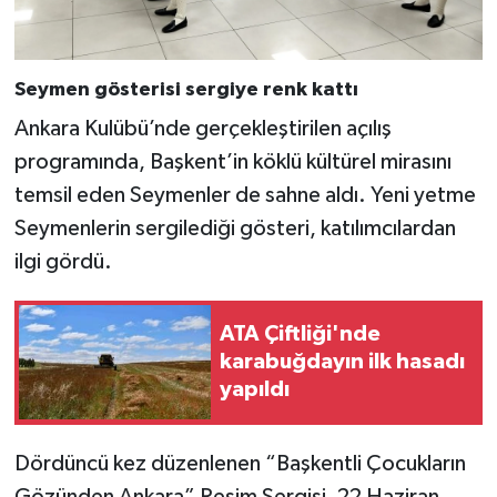
Seymen gösterisi sergiye renk kattı
Ankara Kulübü’nde gerçekleştirilen açılış
programında, Başkent’in köklü kültürel mirasını
temsil eden Seymenler de sahne aldı. Yeni yetme
Seymenlerin sergilediği gösteri, katılımcılardan
ilgi gördü.
ATA Çiftliği'nde
karabuğdayın ilk hasadı
yapıldı
Dördüncü kez düzenlenen “Başkentli Çocukların
Gözünden Ankara” Resim Sergisi, 22 Haziran