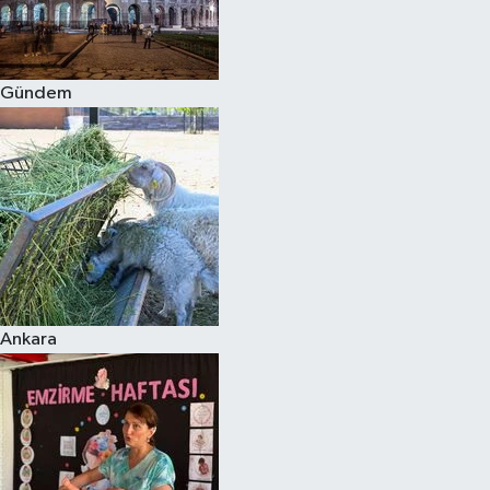
Spor
Gündem
Burç Yorumları
Çocuk
Eğitim
Hava Durumu
Kadın
Ankara
Kim kimdir?
Kültür Sanat
Sağlık