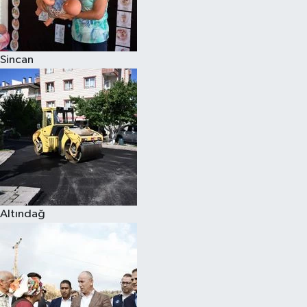
Siyaset
Sincan
Teknoloji
Televizyon
Yaşam-Çevre
Altındağ