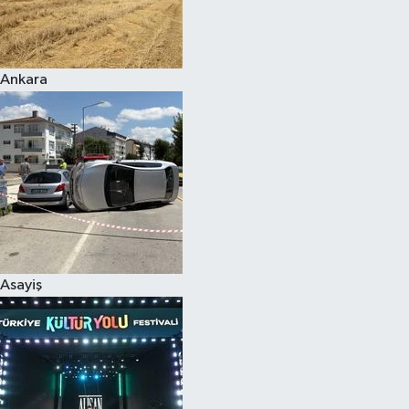
Siyaset
Ankara
Teknoloji
Televizyon
Yaşam-Çevre
Asayiş