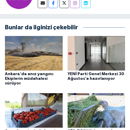
Bunlar da ilginizi çekebilir
Ankara'da anız yangını:
YENİ Parti Genel Merkezi 30
Ekiplerin müdahalesi
Ağustos’a hazırlanıyor
sürüyor