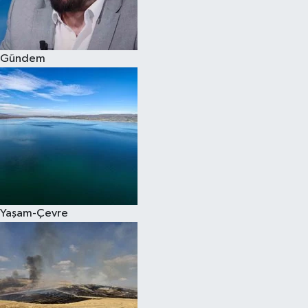
Spor
Gündem
Burç Yorumları
Çocuk
Eğitim
Hava Durumu
Kadın
Yaşam-Çevre
Kim kimdir?
Kültür Sanat
Sağlık