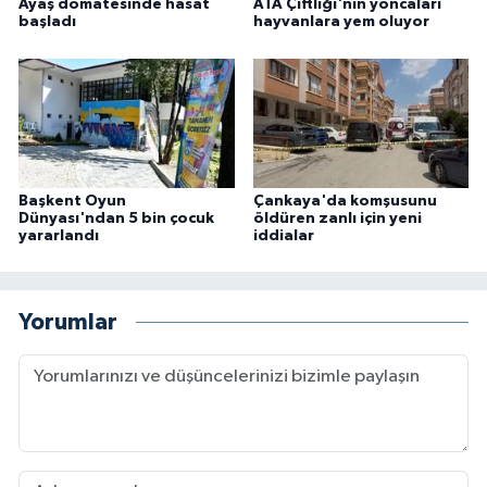
Ayaş domatesinde hasat
ATA Çiftliği'nin yoncaları
başladı
hayvanlara yem oluyor
Başkent Oyun
Çankaya'da komşusunu
Dünyası'ndan 5 bin çocuk
öldüren zanlı için yeni
yararlandı
iddialar
Yorumlar