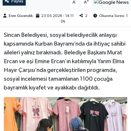
Paylaş
-
+
A
A
Eren Güvendik
23.05.2026 - 14:11
2
Okunma Süresi: 1
Dk
Sincan Belediyesi, sosyal belediyecilik anlayışı
kapsamında Kurban Bayramı’nda da ihtiyaç sahibi
aileleri yalnız bırakmadı. Belediye Başkanı Murat
Ercan ve eşi Emine Ercan’ın katılımıyla Yarım Elma
Hayır Çarşısı’nda gerçekleştirilen programda,
sosyal incelemesi tamamlanan 1100 çocuğa
bayramlık kıyafet ve ayakkabı dağıtıldı.