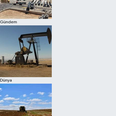
Spor
Gündem
Burç Yorumları
Çocuk
Eğitim
Hava Durumu
Kadın
Dünya
Kim kimdir?
Kültür Sanat
Sağlık