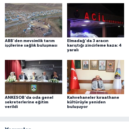
ABB'den mevsimlik tarım
Elmadağ'da 3 aracın
işçilerine sağlık buluşması
karıştığı zincirleme kaza: 4
yaralı
ANKESOB'da oda genel
Kahvehaneler kıraathane
sekreterlerine eğitim
kültürüyle yeniden
verildi
buluşuyor