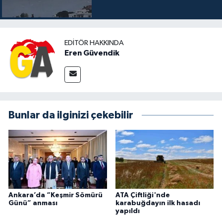
EDITÖR HAKKINDA
Eren Güvendik
Bunlar da ilginizi çekebilir
Ankara’da “Keşmir Sömürü
ATA Çiftliği'nde
Günü” anması
karabuğdayın ilk hasadı
yapıldı