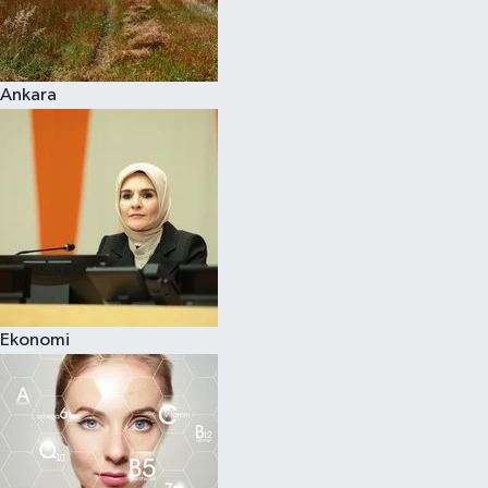
Siyaset
Ankara
Teknoloji
Televizyon
Yaşam-Çevre
Ekonomi