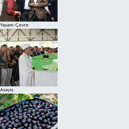
Siyaset
Yaşam-Çevre
Teknoloji
Televizyon
Yaşam-Çevre
Asayiş