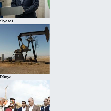
Spor
Siyaset
Burç Yorumları
Çocuk
Eğitim
Hava Durumu
Kadın
Dünya
Kim kimdir?
Kültür Sanat
Sağlık