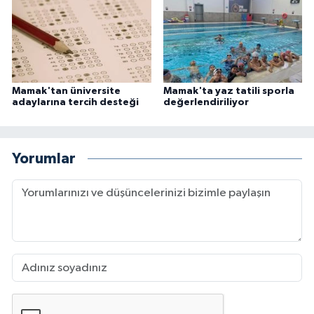
Mamak'tan üniversite
Mamak'ta yaz tatili sporla
adaylarına tercih desteği
değerlendiriliyor
Yorumlar