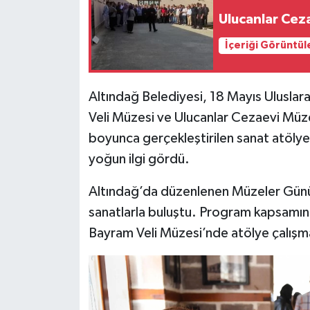
Ulucanlar Ceza
Siyaset
İçeriği Görüntül
Teknoloji
Altındağ Belediyesi, 18 Mayıs Ulusla
Televizyon
Veli Müzesi ve Ulucanlar Cezaevi Müzes
boyunca gerçekleştirilen sanat atölye
Yaşam-Çevre
yoğun ilgi gördü.
Altındağ’da düzenlenen Müzeler Günü e
sanatlarla buluştu. Program kapsamı
Bayram Veli Müzesi’nde atölye çalışma