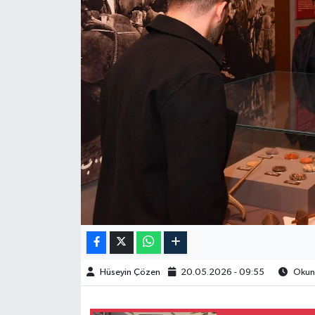
Spor
Burç Yorumları
Çocuk
Eğitim
Hava Durumu
Kadın
Kim kimdir?
Hüseyin Çözen
20.05.2026 - 09:55
Okunm
Kültür Sanat
Sağlık