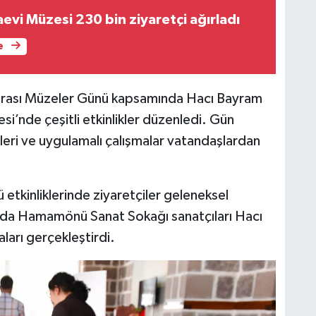
evi Müzesi 230 bin ziyaretçi ağırladı
e
rarası Müzeler Günü kapsamında Hacı Bayram
i’nde çeşitli etkinlikler düzenledi. Gün
leri ve uygulamalı çalışmalar vatandaşlardan
tkinliklerinde ziyaretçiler geleneksel
nda Hamamönü Sanat Sokağı sanatçıları Hacı
ları gerçekleştirdi.