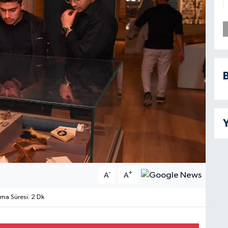
B
Y
-
+
A
A
a Süresi: 2 Dk