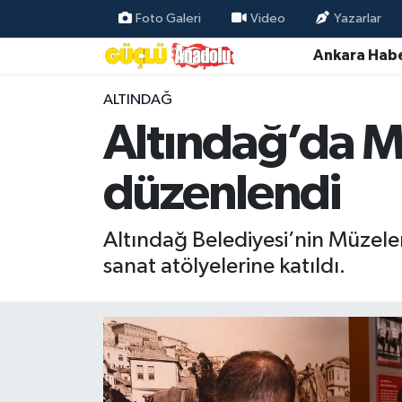
Foto Galeri
Video
Yazarlar
Ankara Habe
Özel Haber
ALTINDAĞ
Ankara Haberleri
Altındağ’da Mü
Resmi İlanlar
düzenlendi
Ekonomi
Altındağ Belediyesi’nin Müzele
Gündem
sanat atölyelerine katıldı.
Asayiş
Dünya
Magazin