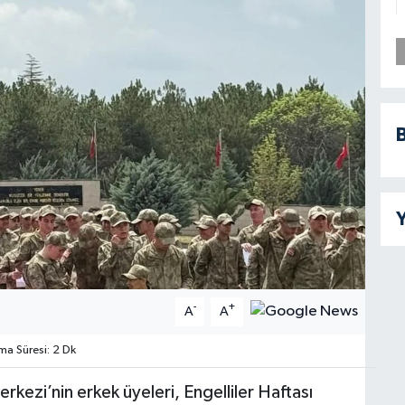
B
Y
-
+
A
A
a Süresi: 2 Dk
Merkezi’nin erkek üyeleri, Engelliler Haftası