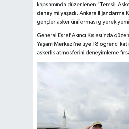
kapsamında düzenlenen “Temsili Askerl
deneyimi yaşadı. Ankara İl Jandarma 
Siyaset
gençler asker üniforması giyerek yemi
Teknoloji
General Eşref Akıncı Kışlası’nda düze
Televizyon
Yaşam Merkezi’ne üye 18 öğrenci katıld
askerlik atmosferini deneyimleme fırs
Yaşam-Çevre