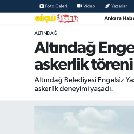
Foto Galeri
Video
Yazarlar
Ankara Habe
Özel Haber
ALTINDAĞ
Ankara Haberleri
Altındağ Enge
Resmi İlanlar
askerlik töreni
Ekonomi
Altındağ Belediyesi Engelsiz Ya
Gündem
askerlik deneyimi yaşadı.
Asayiş
Dünya
Magazin