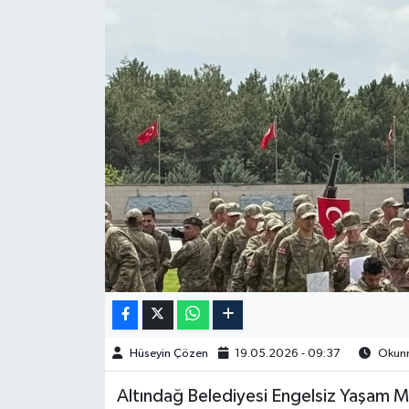
Spor
Burç Yorumları
Çocuk
Eğitim
Hava Durumu
Kadın
Kim kimdir?
Hüseyin Çözen
19.05.2026 - 09:37
Okunm
Kültür Sanat
​​​​​​Altındağ Belediyesi Engelsiz Yaşam 
Sağlık