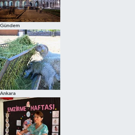
Spor
Gündem
Burç Yorumları
Çocuk
Eğitim
Hava Durumu
Kadın
Ankara
Kim kimdir?
Kültür Sanat
Sağlık