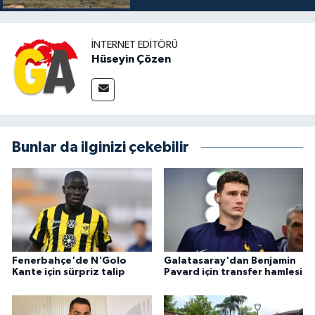
İNTERNET EDITÖRÜ
Hüseyin Çözen
Bunlar da ilginizi çekebilir
Fenerbahçe'de N'Golo
Galatasaray'dan Benjamin
Kante için sürpriz talip
Pavard için transfer hamlesi