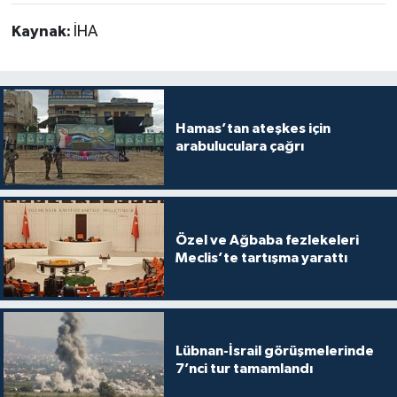
Kaynak:
İHA
Hamas’tan ateşkes için
arabuluculara çağrı
Özel ve Ağbaba fezlekeleri
Meclis’te tartışma yarattı
Lübnan-İsrail görüşmelerinde
7’nci tur tamamlandı