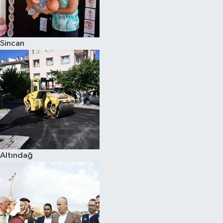
Siyaset
Sincan
Teknoloji
Televizyon
Yaşam-Çevre
Altındağ