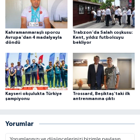
Kahramanmaraşlı sporcu
Trabzon'da Salah coşkusu:
Avrupa'dan 4 madalyayla
Kent, yıldız futbolcuyu
döndü
bekliyor
Kayseri okçulukta Türkiye
Trossard, Beşiktaş'taki ilk
şampiyonu
antrenmanına çıktı
Yorumlar