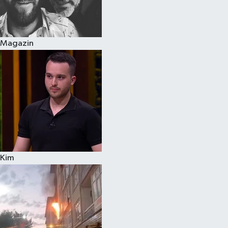
Spor
Magazin
Burç Yorumları
Çocuk
Eğitim
Hava Durumu
Kadın
Kim
Kim kimdir?
Kültür Sanat
Sağlık