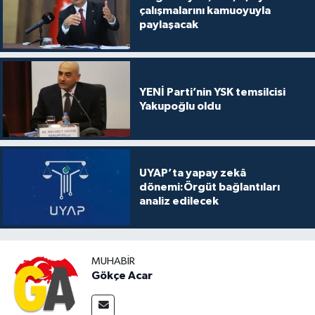
çalışmalarını kamuoyuyla
paylaşacak
YENİ Parti’nin YSK temsilcisi
Yakupoğlu oldu
UYAP’ta yapay zekâ
dönemi:Örgüt bağlantıları
analiz edilecek
MUHABIR
Gökçe Acar