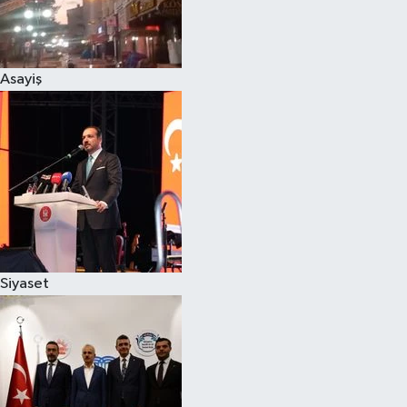
Siyaset
Asayiş
Teknoloji
Televizyon
Yaşam-Çevre
Siyaset