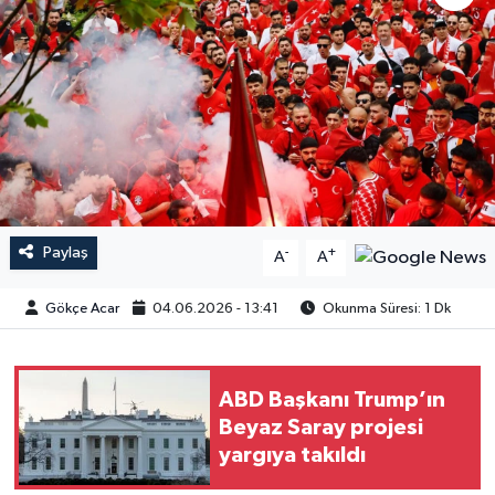
Paylaş
-
+
A
A
Gökçe Acar
04.06.2026 - 13:41
Okunma Süresi: 1 Dk
ABD Başkanı Trump’ın
Beyaz Saray projesi
yargıya takıldı