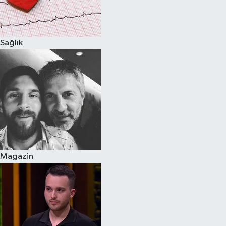
Spor
Sağlık
Burç Yorumları
Çocuk
Eğitim
Hava Durumu
Kadın
Magazin
Kim kimdir?
Kültür Sanat
Sağlık