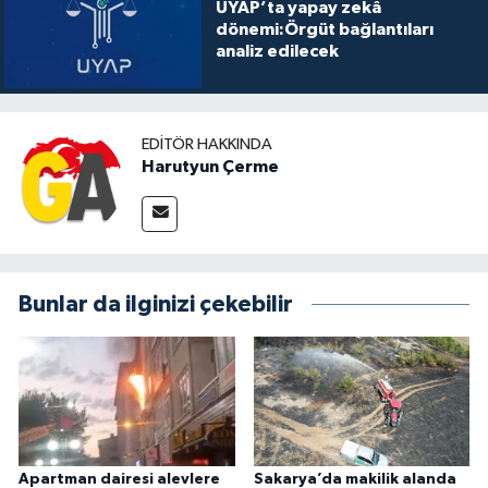
UYAP’ta yapay zekâ
dönemi:Örgüt bağlantıları
analiz edilecek
EDITÖR HAKKINDA
Harutyun Çerme
Bunlar da ilginizi çekebilir
Apartman dairesi alevlere
Sakarya’da makilik alanda