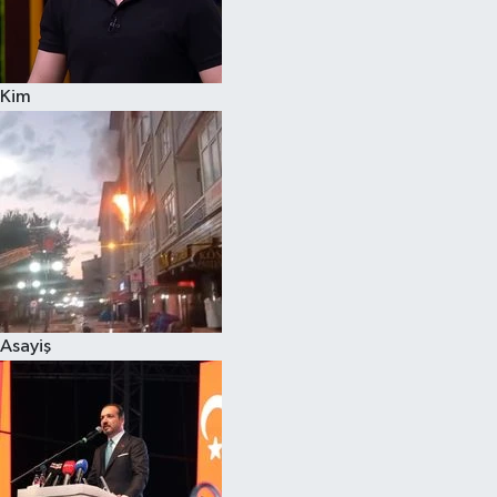
Siyaset
Kim
Teknoloji
Televizyon
Yaşam-Çevre
Asayiş