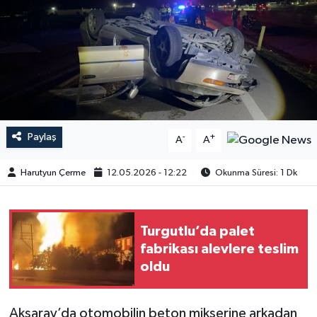
Paylaş
-
+
A
A
Harutyun Çerme
12.05.2026 - 12:22
Okunma Süresi: 1 Dk
Turgutlu’da palet
fabrikası alevlere teslim
oldu
Aksaray’da otomobilin beton mikserine arkadan