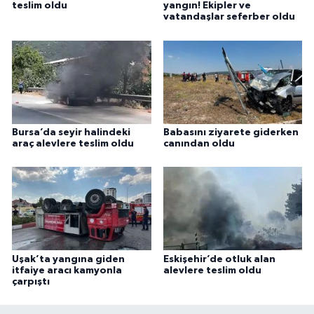
teslim oldu
yangın! Ekipler ve
vatandaşlar seferber oldu
Bursa’da seyir halindeki
Babasını ziyarete giderken
araç alevlere teslim oldu
canından oldu
Uşak’ta yangına giden
Eskişehir’de otluk alan
itfaiye aracı kamyonla
alevlere teslim oldu
çarpıştı