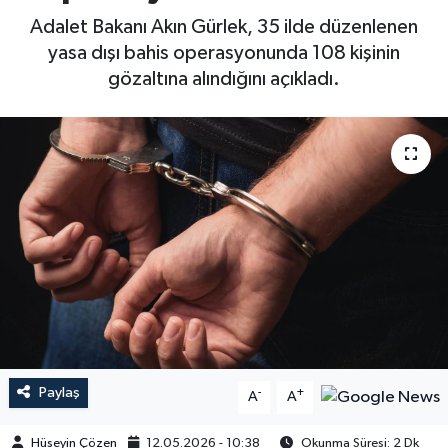
Adalet Bakanı Akın Gürlek, 35 ilde düzenlenen
yasa dışı bahis operasyonunda 108 kişinin
gözaltına alındığını açıkladı.
Paylaş
-
+
A
A
Hüseyin Çözen
12.05.2026 - 10:38
Okunma Süresi: 2 Dk