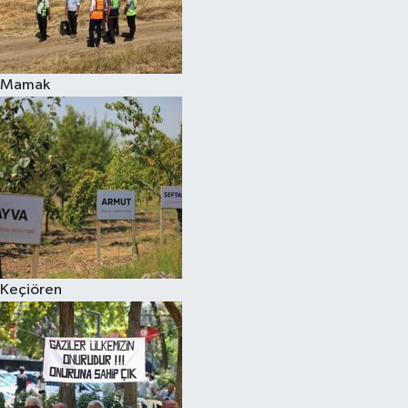
Mamak
Keçiören