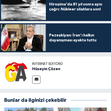
Hiroşima’da 81 yıl sonra aynı
çağrı: Nükleer silahlara son!
Pezeşkiyan: İran’ı halkın
dayanışması ayakta tuttu
İNTERNET EDITÖRÜ
Hüseyin Çözen
Bunlar da ilginizi çekebilir