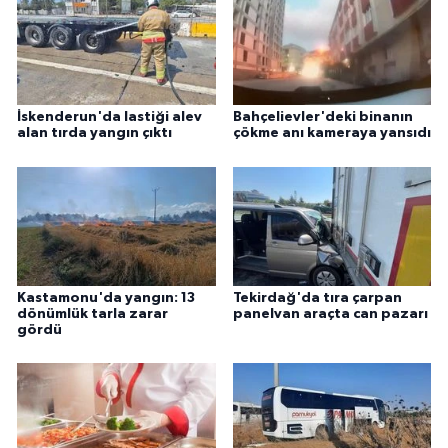
İskenderun'da lastiği alev
Bahçelievler'deki binanın
alan tırda yangın çıktı
çökme anı kameraya yansıdı
Kastamonu'da yangın: 13
Tekirdağ'da tıra çarpan
dönümlük tarla zarar
panelvan araçta can pazarı
gördü