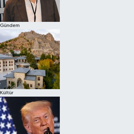
Spor
Gündem
Burç Yorumları
Çocuk
Eğitim
Hava Durumu
Kadın
Kültür
Kim kimdir?
Kültür Sanat
Sağlık