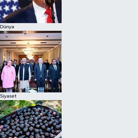
Siyaset
Dünya
Teknoloji
Televizyon
Yaşam-Çevre
Siyaset