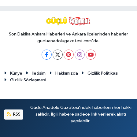
Son Dakika Ankara Haberleri ve Ankara ilçelerinden haberler
gucluanadolugazetesi.com'da.
Künye
İletişim
Hakkımızda
Gizlilik Politikası
Gizlilik Sözleşmesi
Güçlü Anadolu Gazetesi'ndeki haberlerin her hakkı
RSS
saklıdır. İlgili habere sadece link verilerek alıntı
yapılabilir.