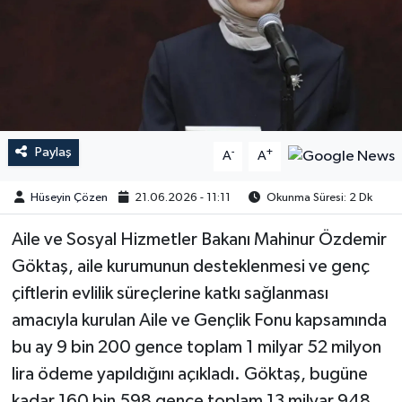
Paylaş
-
+
A
A
Hüseyin Çözen
21.06.2026 - 11:11
Okunma Süresi: 2 Dk
​​​​​​Aile ve Sosyal Hizmetler Bakanı Mahinur Özdemir
Göktaş, aile kurumunun desteklenmesi ve genç
çiftlerin evlilik süreçlerine katkı sağlanması
amacıyla kurulan Aile ve Gençlik Fonu kapsamında
bu ay 9 bin 200 gence toplam 1 milyar 52 milyon
lira ödeme yapıldığını açıkladı. Göktaş, bugüne
kadar 160 bin 598 gence toplam 13 milyar 948