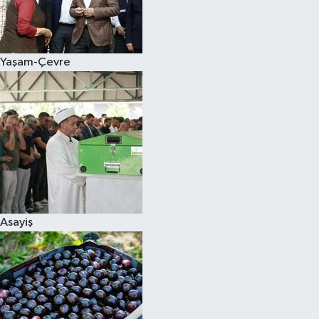
Siyaset
Yaşam-Çevre
Teknoloji
Televizyon
Yaşam-Çevre
Asayiş