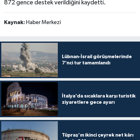
872 gence destek verildiğini kaydetti.
Kaynak:
Haber Merkezi
Lübnan-İsrail görüşmelerinde
7’nci tur tamamlandı
İtalya’da sıcaklara karşı turistik
ziyaretlere gece ayarı
Tüpraş’ın ikinci çeyrek net kârı