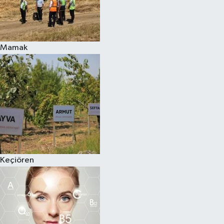
Mamak
Keçiören