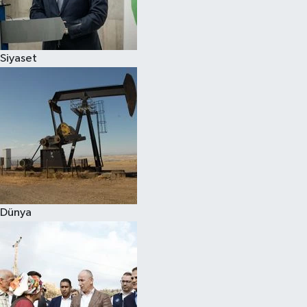
Spor
Siyaset
Burç Yorumları
Çocuk
Eğitim
Hava Durumu
Kadın
Dünya
Kim kimdir?
Kültür Sanat
Sağlık