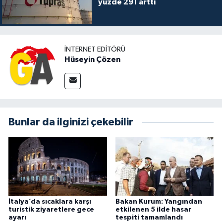
yüzde 291 arttı
İNTERNET EDITÖRÜ
Hüseyin Çözen
Bunlar da ilginizi çekebilir
İtalya’da sıcaklara karşı
Bakan Kurum: Yangından
turistik ziyaretlere gece
etkilenen 5 ilde hasar
ayarı
tespiti tamamlandı