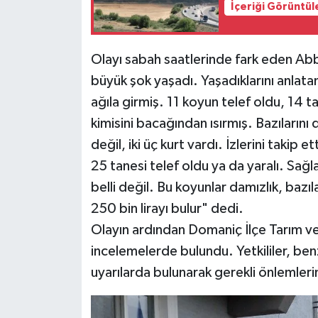
İçeriği Görüntül
Siyaset
Olayı sabah saatlerinde fark eden A
Teknoloji
büyük şok yaşadı. Yaşadıklarını anlat
ağıla girmiş. 11 koyun telef oldu, 14 t
Televizyon
kimisini bacağından ısırmış. Bazılarını
Yaşam-Çevre
değil, iki üç kurt vardı. İzlerini taki
25 tanesi telef oldu ya da yaralı. Sağla
belli değil. Bu koyunlar damızlık, bazı
250 bin lirayı bulur" dedi.
Olayın ardından Domaniç İlçe Tarım v
incelemelerde bulundu. Yetkililer, benz
uyarılarda bulunarak gerekli önlemlerin