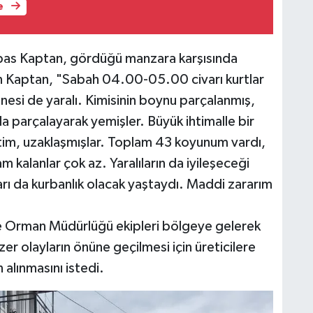
e
bbas Kaptan, gördüğü manzara karşısında
an Kaptan, "Sabah 04.00-05.00 civarı kurtlar
anesi de yaralı. Kimisinin boynu parçalanmış,
 da parçalayarak yemişler. Büyük ihtimalle bir
p ettim, uzaklaşmışlar. Toplam 43 koyunum vardı,
m kalanlar çok az. Yaralıların da iyileşeceği
ları da kurbanlık olacak yaştaydı. Maddi zararım
e Orman Müdürlüğü ekipleri bölgeye gelerek
er olayların önüne geçilmesi için üreticilere
 alınmasını istedi.