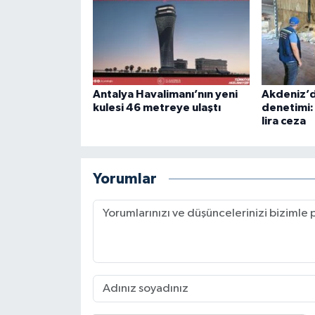
Antalya Havalimanı’nın yeni
Akdeniz’d
kulesi 46 metreye ulaştı
denetimi:
lira ceza
Yorumlar