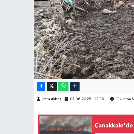
Spor
Burç Yorumları
Çocuk
Eğitim
Hava Durumu
Kadın
İrem Akbaş
01.06.2025 - 12:36
Okunma Sü
Kim kimdir?
Kültür Sanat
Çanakkale'de 2
Sağlık