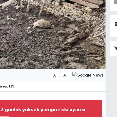
B
Y
-
+
A
A
resi: 1 Dk
 günlük yüksek yangın riski uyarısı