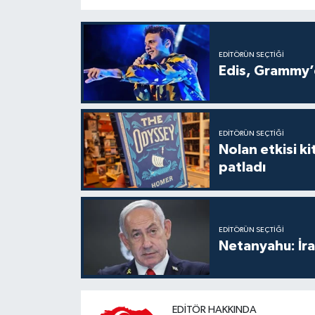
EDITÖRÜN SEÇTIĞI
Edis, Grammy’d
EDITÖRÜN SEÇTIĞI
Nolan etkisi ki
patladı
EDITÖRÜN SEÇTIĞI
Netanyahu: İra
EDITÖR HAKKINDA