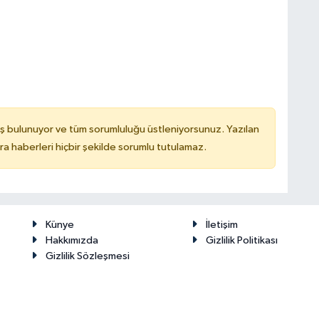
ş bulunuyor ve tüm sorumluluğu üstleniyorsunuz. Yazılan
 haberleri hiçbir şekilde sorumlu tutulamaz.
Künye
İletişim
Hakkımızda
Gizlilik Politikası
Gizlilik Sözleşmesi