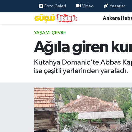
Foto Galeri
Video
Yazarlar
Ankara Habe
Özel Haber
YAŞAM-ÇEVRE
Ankara Haberleri
Ağıla giren kur
Resmi İlanlar
Kütahya Domaniç'te Abbas Kapta
Ekonomi
ise çeşitli yerlerinden yaraladı.
Gündem
Asayiş
Dünya
Magazin