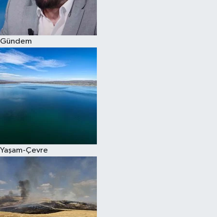
Spor
Gündem
Burç Yorumları
Çocuk
Eğitim
Hava Durumu
Kadın
Yaşam-Çevre
Kim kimdir?
Kültür Sanat
Sağlık