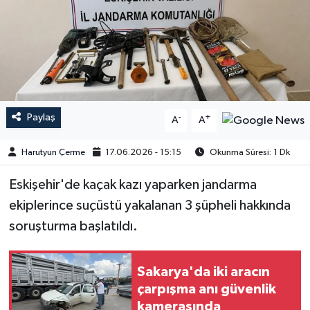
Paylaş
-
+
A
A
Harutyun Çerme
17.06.2026 - 15:15
Okunma Süresi: 1 Dk
Eskişehir'de kaçak kazı yaparken jandarma
ekiplerince suçüstü yakalanan 3 şüpheli hakkında
soruşturma başlatıldı.
Sakarya'da iki aracın
çarpışma anı güvenlik
kamerasında