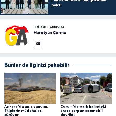
paktı
EDITÖR HAKKINDA
Harutyun Çerme
Bunlar da ilginizi çekebilir
Ankara'da anız yangını:
Çorum'da park halindeki
Ekiplerin müdahalesi
araca çarpan otomobil
sürüyor
devrildi