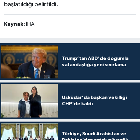
başlatıldığı belirtildi.
Kaynak:
İHA
Trump’tan ABD'de doğumla
vatandaşlığa yeni sınırlama
Üsküdar’da başkan vekilliği
CHP’de kaldı
Türkiye, Suudi Arabistan ve
Pakistan’dan ortak güvenlik