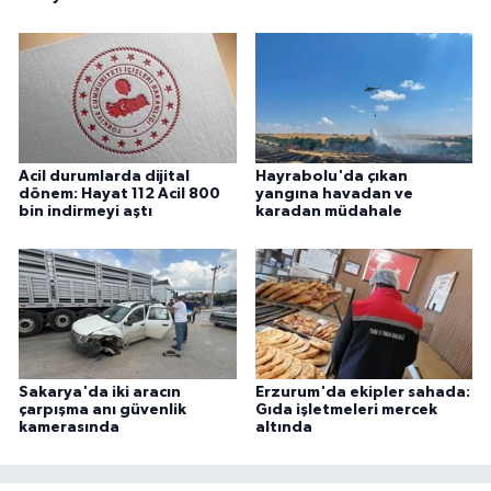
Acil durumlarda dijital
Hayrabolu'da çıkan
dönem: Hayat 112 Acil 800
yangına havadan ve
bin indirmeyi aştı
karadan müdahale
Sakarya'da iki aracın
Erzurum'da ekipler sahada:
çarpışma anı güvenlik
Gıda işletmeleri mercek
kamerasında
altında