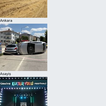
Siyaset
Ankara
Teknoloji
Televizyon
Yaşam-Çevre
Asayiş