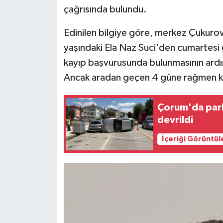
çağrısında bulundu.
Siyaset
Edinilen bilgiye göre, merkez Çukurov
yaşındaki Ela Naz Suci'den cumartesi 
Teknoloji
kayıp başvurusunda bulunmasının ardınd
Televizyon
Ancak aradan geçen 4 güne rağmen kız
Yaşam-Çevre
Çorum'da park
devrildi
İçeriği Görüntül