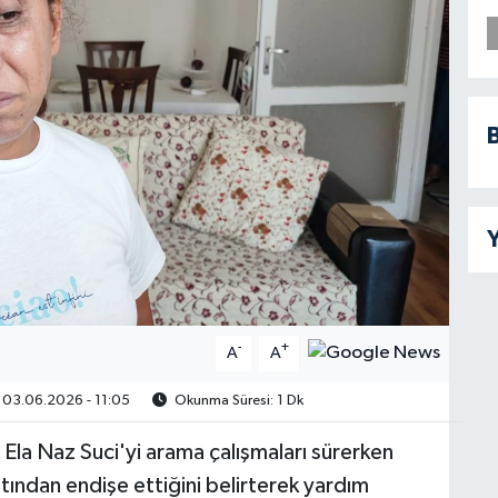
B
Y
-
+
A
A
03.06.2026 - 11:05
Okunma Süresi: 1 Dk
Ela Naz Suci'yi arama çalışmaları sürerken
tından endişe ettiğini belirterek yardım