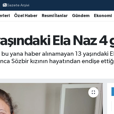
Gazete Arşivi
rleri
Özel Haber
Resmi İlanlar
Gündem
Ekonomi
aşındaki Ela Naz 4
u yana haber alınamayan 13 yaşındaki El
nca Sözbir kızının hayatından endişe ettiği