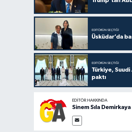
Trump’tan ABD
EDITÖRÜN SEÇTIĞI
Üsküdar’da baş
EDITÖRÜN SEÇTIĞI
Türkiye, Suudi
paktı
EDITÖR HAKKINDA
Sinem Sıla Demirkaya