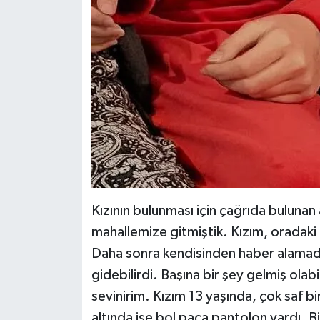
Kızının bulunması için çağrıda buluna
mahallemize gitmiştik. Kızım, oradaki 
Daha sonra kendisinden haber alamad
gidebilirdi. Başına bir şey gelmiş olab
sevinirim. Kızım 13 yaşında, çok saf b
altında ise bol paça pantolon vardı.