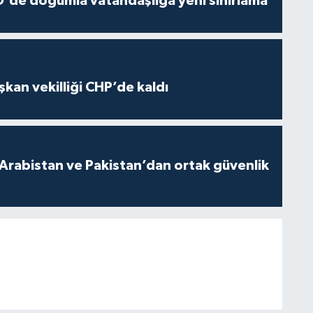
'de doğumla vatandaşlığa yeni sınırlama
kan vekilliği CHP’de kaldı
 Arabistan ve Pakistan’dan ortak güvenlik