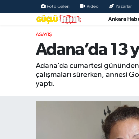
Foto Galeri
Video
Yazarlar
Ankara Habe
Özel Haber
ASAYIŞ
Ankara Haberleri
Adana’da 13 y
Resmi İlanlar
Adana’da cumartesi gününden b
Ekonomi
çalışmaları sürerken, annesi Go
yaptı.
Gündem
Asayiş
Dünya
Magazin