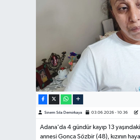
Spor
Burç Yorumları
Çocuk
Eğitim
Hava Durumu
Kadın
Kim kimdir?
Sinem Sıla Demirkaya
03.06.2026 - 10:36
Kültür Sanat
Adana'da 4 gündür kayıp 13 yaşındaki 
annesi Gonca Sözbir (48), kızının haya
Sağlık