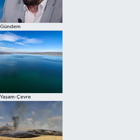
Spor
Gündem
Burç Yorumları
Çocuk
Eğitim
Hava Durumu
Kadın
Yaşam-Çevre
Kim kimdir?
Kültür Sanat
Sağlık