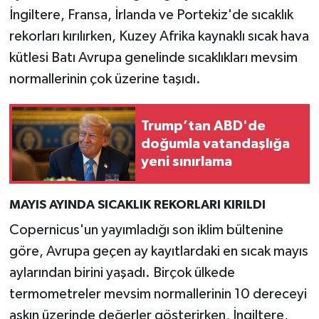
İngiltere, Fransa, İrlanda ve Portekiz'de sıcaklık
rekorları kırılırken, Kuzey Afrika kaynaklı sıcak hava
kütlesi Batı Avrupa genelinde sıcaklıkları mevsim
normallerinin çok üzerine taşıdı.
Trump’tan ABD'de
doğumla vatandaşlığa
yeni sınırlama
MAYIS AYINDA SICAKLIK REKORLARI KIRILDI
Copernicus'un yayımladığı son iklim bültenine
göre, Avrupa geçen ay kayıtlardaki en sıcak mayıs
aylarından birini yaşadı. Birçok ülkede
termometreler mevsim normallerinin 10 dereceyi
aşkın üzerinde değerler gösterirken, İngiltere,