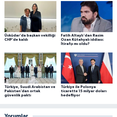
Üsküdar’da başkan vekilliği
Fatih Altaylı'dan Rasim
CHP’de kaldı
Ozan Kütahyalı iddiası:
İtirafçı mı oldu?
Türkiye, Suudi Arabistan ve
Türkiye ile Polonya
Pakistan’dan ortak
ticarette 15 milyar doları
güvenlik paktı
hedefliyor
Yorumlar