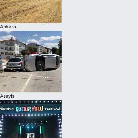
Siyaset
Ankara
Teknoloji
Televizyon
Yaşam-Çevre
Asayiş