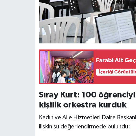
Farabi Alt Geç
İçeriği Görüntül
Sıray Kurt: 100 öğrenciy
kişilik orkestra kurduk
Kadın ve Aile Hizmetleri Daire Başkanl
ilişkin şu değerlendirmede bulundu: