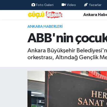
Foto Galeri
Video
Yazarlar
Ankara Habe
Özel Haber
ANKARA HABERLERI
Ankara Haberleri
ABB'nin çocuk 
Resmi İlanlar
Ankara Büyükşehir Belediyesi'n
Ekonomi
orkestrası, Altındağ Gençlik Mer
Gündem
Asayiş
Dünya
Magazin