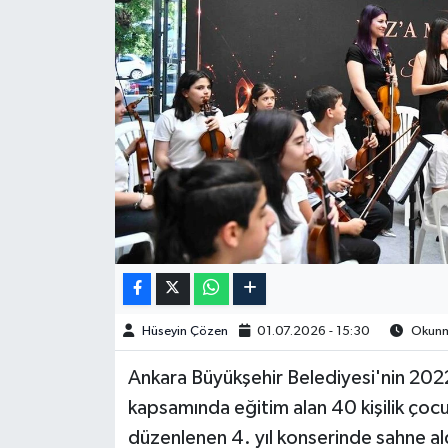
Spor
Burç Yorumları
Çocuk
Eğitim
Hava Durumu
Kadın
Hüseyin Çözen
01.07.2026 - 15:30
Okunma
Kim kimdir?
Ankara Büyükşehir Belediyesi'nin 2022
Kültür Sanat
kapsamında eğitim alan 40 kişilik çoc
düzenlenen 4. yıl konserinde sahne al
Sağlık