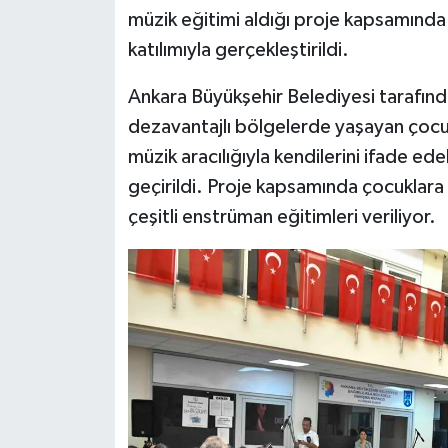
müzik eğitimi aldığı proje kapsamında h
Siyaset
katılımıyla gerçekleştirildi.
Ankara Büyükşehir Belediyesi tarafın
Teknoloji
dezavantajlı bölgelerde yaşayan çocuk
Televizyon
müzik aracılığıyla kendilerini ifade e
geçirildi. Proje kapsamında çocuklar
Yaşam-Çevre
çeşitli enstrüman eğitimleri veriliyor.