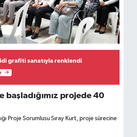
idi grafiti sanatıyla renklendi
e
le başladığımız projede 40
ığı Proje Sorumlusu Sıray Kurt, proje sürecine