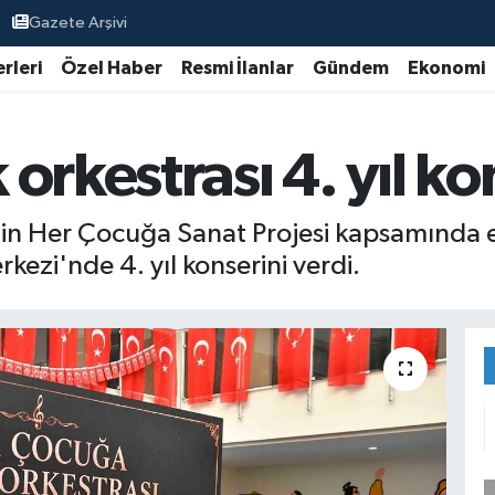
Gazete Arşivi
rleri
Özel Haber
Resmi İlanlar
Gündem
Ekonomi
orkestrası 4. yıl ko
in Her Çocuğa Sanat Projesi kapsamında eğ
kezi'nde 4. yıl konserini verdi.