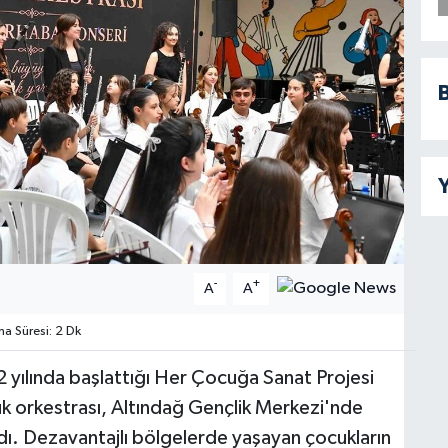
B
Y
-
+
A
A
 Süresi: 2 Dk
 yılında başlattığı Her Çocuğa Sanat Projesi
uk orkestrası, Altındağ Gençlik Merkezi'nde
dı. Dezavantajlı bölgelerde yaşayan çocukların