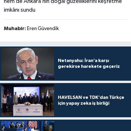
hem de Ankara’nın doğal güzelliklerini keşfetme
imkânı sundu
Muhabir:
Eren Güvendik
Netanyahu: İran’a karşı
gerekirse harekete geçeriz
HAVELSAN ve TDK’dan Türkçe
için yapay zeka iş birliği