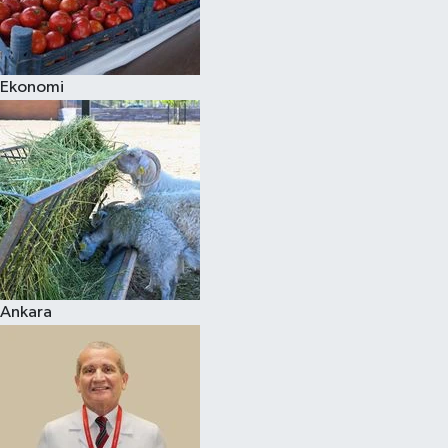
Siyaset
Ekonomi
Teknoloji
Televizyon
Yaşam-Çevre
Ankara