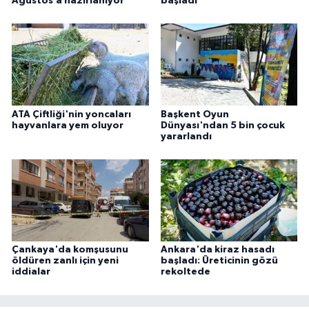
Ağustos’a hazırlanıyor
başladı
ATA Çiftliği'nin yoncaları
Başkent Oyun
hayvanlara yem oluyor
Dünyası'ndan 5 bin çocuk
yararlandı
Çankaya'da komşusunu
Ankara'da kiraz hasadı
öldüren zanlı için yeni
başladı: Üreticinin gözü
iddialar
rekoltede