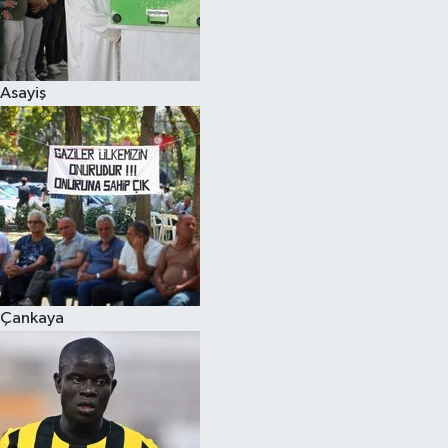
Asayiş
Çankaya