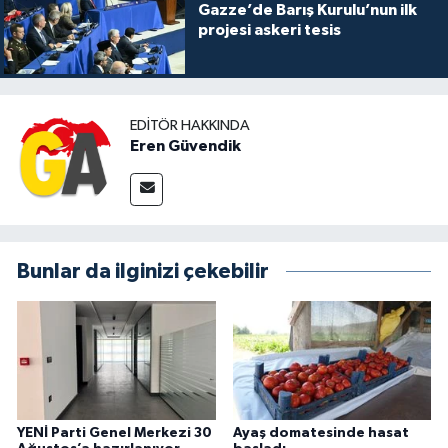
Gazze’de Barış Kurulu’nun ilk
projesi askeri tesis
EDITÖR HAKKINDA
Eren Güvendik
Bunlar da ilginizi çekebilir
YENİ Parti Genel Merkezi 30
Ayaş domatesinde hasat