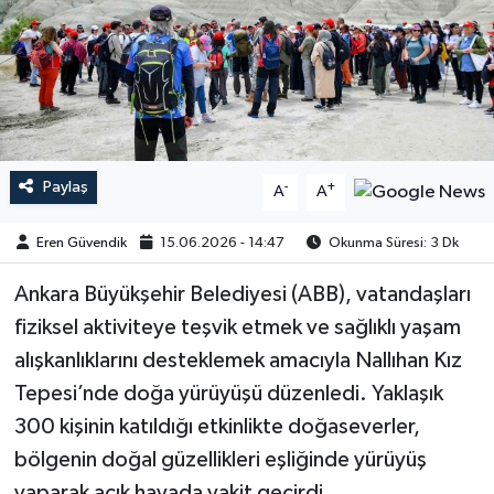
Paylaş
-
+
A
A
Eren Güvendik
15.06.2026 - 14:47
Okunma Süresi: 3 Dk
Ankara Büyükşehir Belediyesi (ABB), vatandaşları
fiziksel aktiviteye teşvik etmek ve sağlıklı yaşam
alışkanlıklarını desteklemek amacıyla Nallıhan Kız
Tepesi’nde doğa yürüyüşü düzenledi. Yaklaşık
300 kişinin katıldığı etkinlikte doğaseverler,
bölgenin doğal güzellikleri eşliğinde yürüyüş
yaparak açık havada vakit geçirdi.