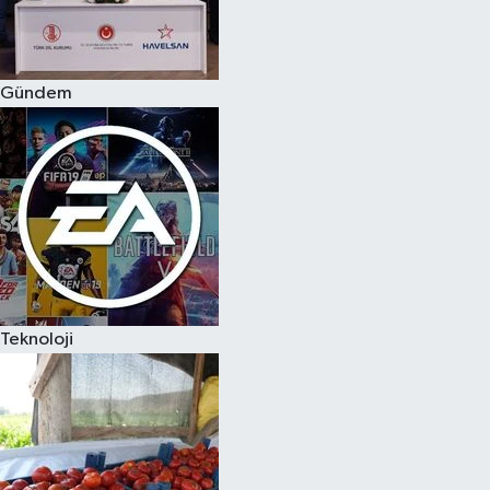
Spor
Gündem
Burç Yorumları
Çocuk
Eğitim
Hava Durumu
Kadın
Teknoloji
Kim kimdir?
Kültür Sanat
Sağlık