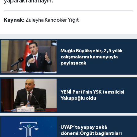
yaparak rahatlayın.
Kaynak:
Züleyha Kandöker Yiğit
Muğla Büyükşehir, 2,5 yıllık
çalışmalarını kamuoyuyla
paylaşacak
YENİ Parti’nin YSK temsilcisi
Yakupoğlu oldu
UYAP’ta yapay zekâ
dönemi:Örgüt bağlantıları