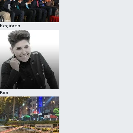
Siyaset
Keçiören
Teknoloji
Televizyon
Yaşam-Çevre
Kim