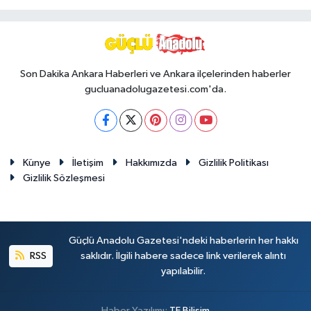
Son Dakika Ankara Haberleri ve Ankara ilçelerinden haberler
gucluanadolugazetesi.com'da.
Künye
İletişim
Hakkımızda
Gizlilik Politikası
Gizlilik Sözleşmesi
Güçlü Anadolu Gazetesi'ndeki haberlerin her hakkı
RSS
saklıdır. İlgili habere sadece link verilerek alıntı
yapılabilir.
Haber Yazılımı:
TE Bilişim