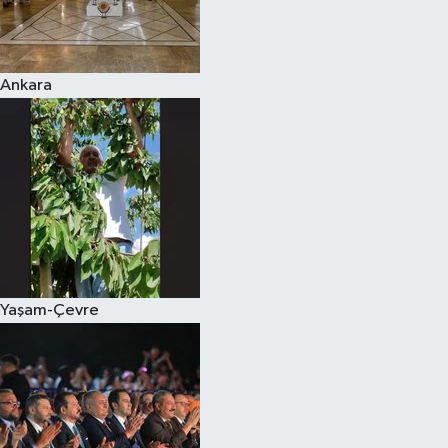
Spor
Ankara
Burç Yorumları
Çocuk
Eğitim
Hava Durumu
Kadın
Yaşam-Çevre
Kim kimdir?
Kültür Sanat
Sağlık