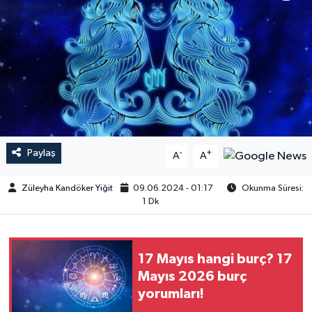
Paylaş
-
+
A
A
Züleyha Kandöker Yiğit
09.06.2024 - 01:17
Okunma Süresi:
1 Dk
17 Mayıs hangi burç? 17
Mayıs 2026 burç
yorumları!