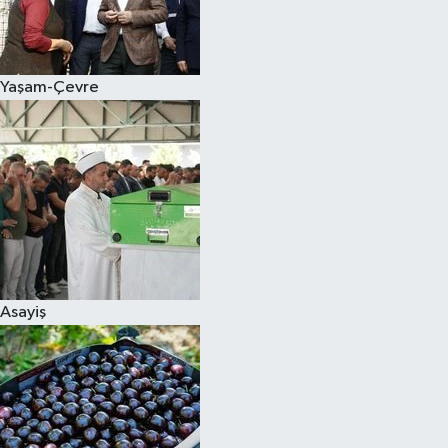
Siyaset
Yaşam-Çevre
Teknoloji
Televizyon
Yaşam-Çevre
Asayiş