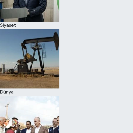
Spor
Siyaset
Burç Yorumları
Çocuk
Eğitim
Hava Durumu
Kadın
Dünya
Kim kimdir?
Kültür Sanat
Sağlık