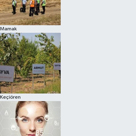
Mamak
Keçiören