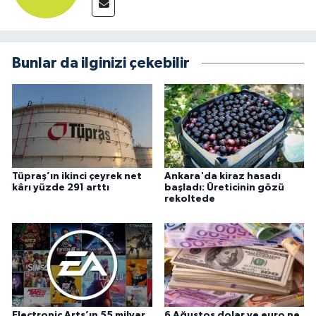
Bunlar da ilginizi çekebilir
Tüpraş’ın ikinci çeyrek net
Ankara'da kiraz hasadı
kârı yüzde 291 arttı
başladı: Üreticinin gözü
rekoltede
Electronic Arts’ın 55 milyar
6 Ağustos dolar ve euro ne