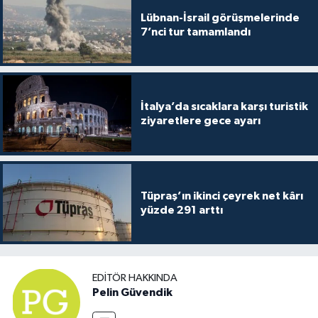
Lübnan-İsrail görüşmelerinde
7’nci tur tamamlandı
İtalya’da sıcaklara karşı turistik
ziyaretlere gece ayarı
Tüpraş’ın ikinci çeyrek net kârı
yüzde 291 arttı
EDITÖR HAKKINDA
Pelin Güvendik