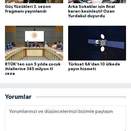
Güç Yüzükleri 3. sezon
Arka Sokaklar için final
fragmanı yayınlandı
kararı kesinleşti! Ozan
Yurdakul duyurdu
RTÜK’ten son 5 yılda çocuk
Türksat 6A’dan 10 ülkede
ihlallerine 345 milyon tl
yayın hizmeti
ceza
Yorumlar