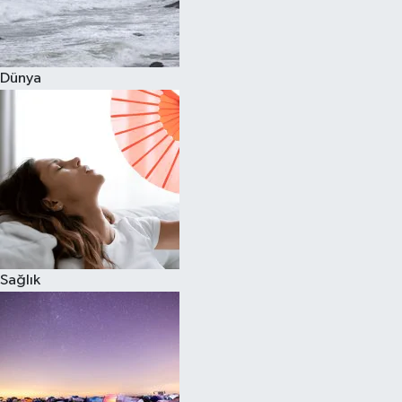
Siyaset
Dünya
Teknoloji
Televizyon
Yaşam-Çevre
Sağlık