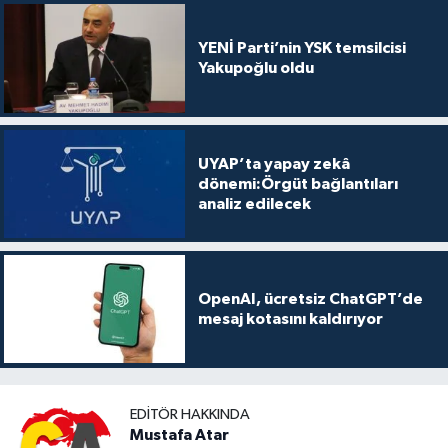
YENİ Parti’nin YSK temsilcisi
Yakupoğlu oldu
UYAP’ta yapay zekâ
dönemi:Örgüt bağlantıları
analiz edilecek
OpenAI, ücretsiz ChatGPT’de
mesaj kotasını kaldırıyor
EDITÖR HAKKINDA
Mustafa Atar