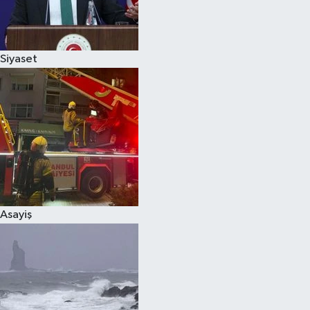
Spor
Siyaset
Burç Yorumları
Çocuk
Eğitim
Hava Durumu
Kadın
Asayiş
Kim kimdir?
Kültür Sanat
Sağlık