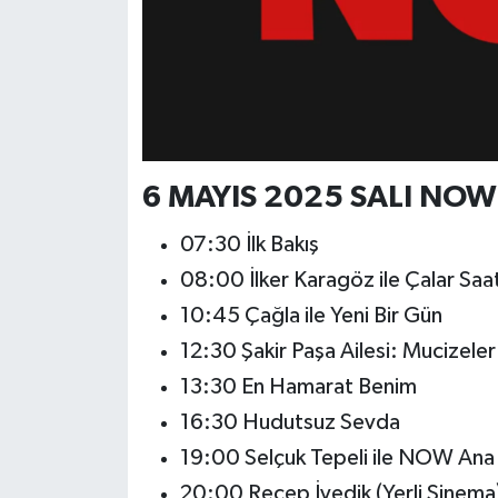
6 MAYIS 2025 SALI NOW 
07:30 İlk Bakış
08:00 İlker Karagöz ile Çalar Saa
10:45 Çağla ile Yeni Bir Gün
12:30 Şakir Paşa Ailesi: Mucizeler
13:30 En Hamarat Benim
16:30 Hudutsuz Sevda
19:00 Selçuk Tepeli ile NOW An
20:00 Recep İvedik (Yerli Sinema