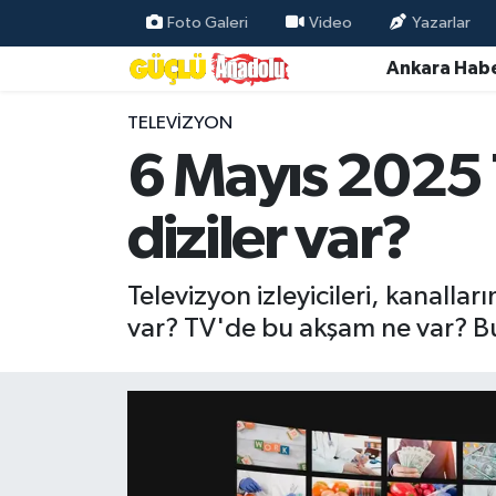
Foto Galeri
Video
Yazarlar
Ankara Habe
Özel Haber
TELEVIZYON
Ankara Haberleri
6 Mayıs 2025 
Resmi İlanlar
diziler var?
Ekonomi
Televizyon izleyicileri, kanallar
Gündem
var? TV'de bu akşam ne var? Bu
Asayiş
Dünya
Magazin