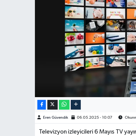
Spor
Burç Yorumları
Çocuk
Eğitim
Hava Durumu
Kadın
Kim kimdir?
Eren Güvendik
06.05.2025 - 10:07
Okunma
Kültür Sanat
Televizyon izleyicileri 6 Mayıs TV yayın
Sağlık