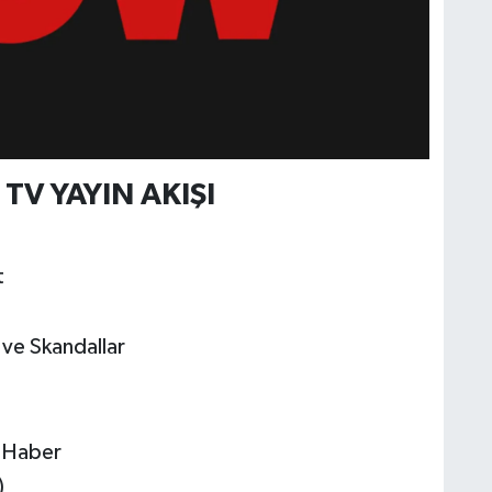
TV YAYIN AKIŞI
t
 ve Skandallar
a Haber
)