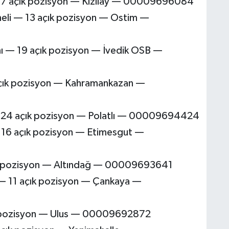
— 7 açık pozisyon — Kızılay — 00009696084
oneli — 13 açık pozisyon — Ostim —
nı — 19 açık pozisyon — İvedik OSB —
açık pozisyon — Kahramankazan —
— 24 açık pozisyon — Polatlı — 00009694424
— 16 açık pozisyon — Etimesgut —
ık pozisyon — Altındağ — 00009693641
 — 11 açık pozisyon — Çankaya —
ık pozisyon — Ulus — 00009692872