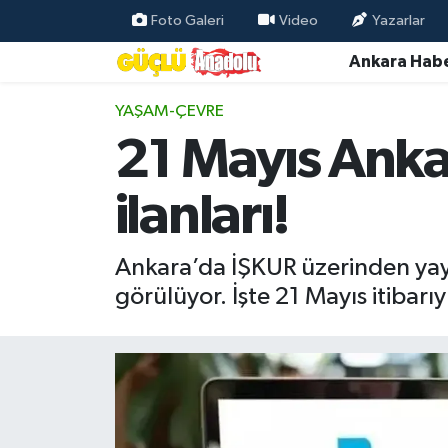
Foto Galeri
Video
Yazarlar
Ankara Habe
Özel Haber
YAŞAM-ÇEVRE
Ankara Haberleri
21 Mayıs Ankar
Resmi İlanlar
ilanları!
Ekonomi
Ankara’da İŞKUR üzerinden yayı
Gündem
görülüyor. İşte 21 Mayıs itibarıy
Asayiş
Dünya
Magazin