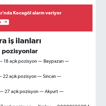
ı’nda Kocagöl alarm veriyor
e
 iş ilanları
 pozisyonlar
— 18 açık pozisyon — Beypazarı —
 22 açık pozisyon — Sincan —
 — 27 açık pozisyon — Akyurt —