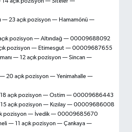
 14 açık pozisyon — Siteler —
nı — 23 açık pozisyon — Hamamönü —
1 açık pozisyon — Altındağ — 00009688092
16 açık pozisyon — Etimesgut — 00009687655
manı — 12 açık pozisyon — Sincan —
i — 20 açık pozisyon — Yenimahalle —
i — 18 açık pozisyon — Ostim — 00009686443
— 15 açık pozisyon — Kızılay — 00009686008
açık pozisyon — İvedik — 00009685670
eli — 11 açık pozisyon — Çankaya —