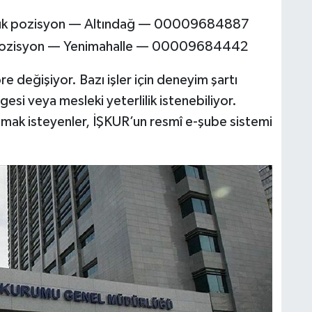
açık pozisyon — Altındağ — 00009684887
ık pozisyon — Yenimahalle — 00009684442
re değişiyor. Bazı işler için deneyim şartı
esi veya mesleki yeterlilik istenebiliyor.
pmak isteyenler, İŞKUR’un resmî e-şube sistemi