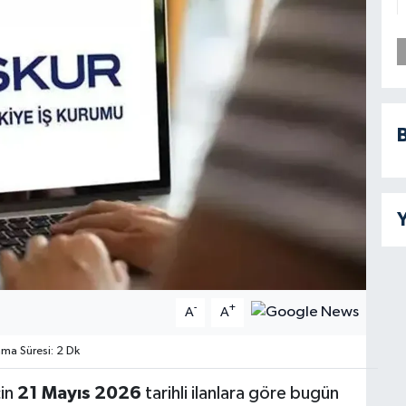
B
Y
-
+
A
A
a Süresi: 2 Dk
çin
21 Mayıs 2026
tarihli ilanlara göre bugün