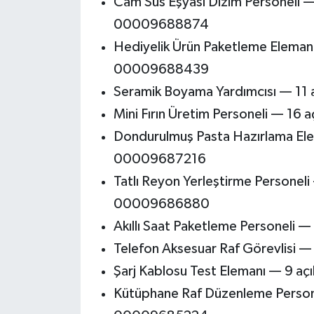
Cam Süs Eşyası Dizim Personeli —
00009688874
Hediyelik Ürün Paketleme Elema
00009688439
Seramik Boyama Yardımcısı — 1
Mini Fırın Üretim Personeli — 
Dondurulmuş Pasta Hazırlama Ele
00009687216
Tatlı Reyon Yerleştirme Personel
00009686880
Akıllı Saat Paketleme Personel
Telefon Aksesuar Raf Görevlisi 
Şarj Kablosu Test Elemanı — 9 
Kütüphane Raf Düzenleme Person