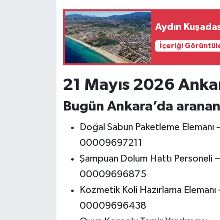
Aydın Kuşadas
İçeriği Görüntül
21 Mayıs 2026 Ankara
Bugün Ankara’da aranan
Doğal Sabun Paketleme Elemanı 
00009697211
Şampuan Dolum Hattı Personeli —
00009696875
Kozmetik Koli Hazırlama Elemanı
00009696438