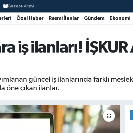
Gazete Arşivi
rleri
Özel Haber
Resmi İlanlar
Gündem
Ekonomi
a iş ilanları! İŞKUR
mlanan güncel iş ilanlarında farklı mesle
la öne çıkan ilanlar.