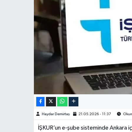
Spor
Burç Yorumları
Çocuk
Eğitim
Hava Durumu
Kadın
Kim kimdir?
Haydar Demirtaş
21.05.2026 - 11:37
Okunm
Kültür Sanat
İŞKUR’un e-şube sisteminde Ankara i
Sağlık