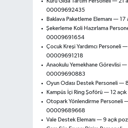
Kuru Gıda Tartım Personeli — 21 
00009692435
Baklava Paketleme Elemanı — 1
Şekerleme Koli Hazırlama Person
00009691654
Çocuk Kreşi Yardımcı Personeli —
00009691218
Anaokulu Yemekhane Görevlisi —
00009690883
Oyun Odası Destek Personeli —
Kampüs İçi Ring Şoförü — 12 aç
Otopark Yönlendirme Personeli 
00009689668
Vale Destek Elemanı — 9 açık 