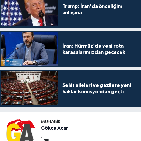
Trump: İran'da önceliğim
anlaşma
İran: Hürmüz’de yeni rota
karasularımızdan geçecek
Şehit aileleri ve gazilere yeni
haklar komisyondan geçti
MUHABIR
Gökçe Acar