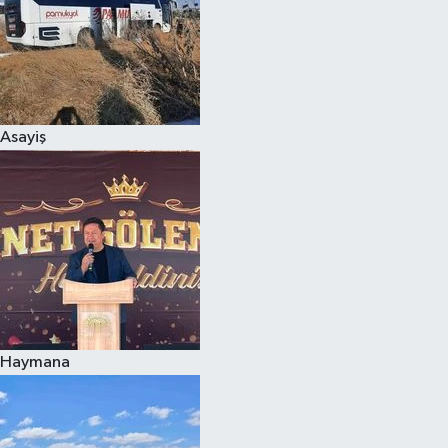
Siyaset
Teknoloji
Asayiş
Televizyon
Yaşam-Çevre
Haymana