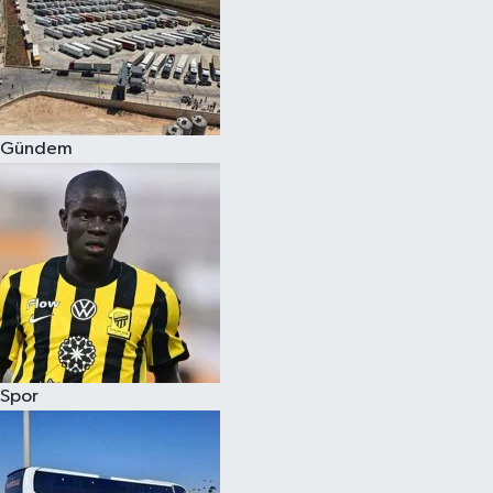
Spor
Burç Yorumları
Gündem
Çocuk
Eğitim
Hava Durumu
Kadın
Kim kimdir?
Spor
Kültür Sanat
Sağlık