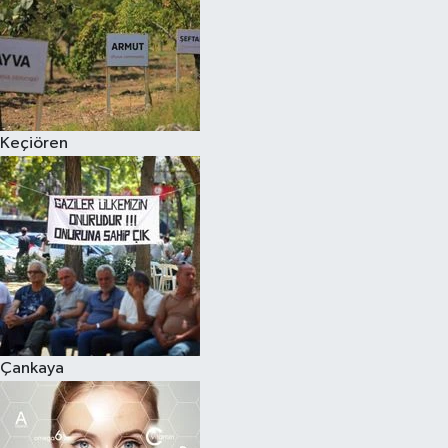
Keçiören
Çankaya