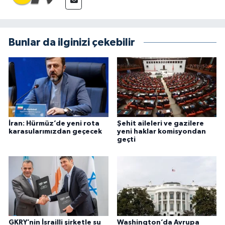
Bunlar da ilginizi çekebilir
İran: Hürmüz’de yeni rota
Şehit aileleri ve gazilere
karasularımızdan geçecek
yeni haklar komisyondan
geçti
GKRY’nin İsrailli şirketle su
Washington’da Avrupa