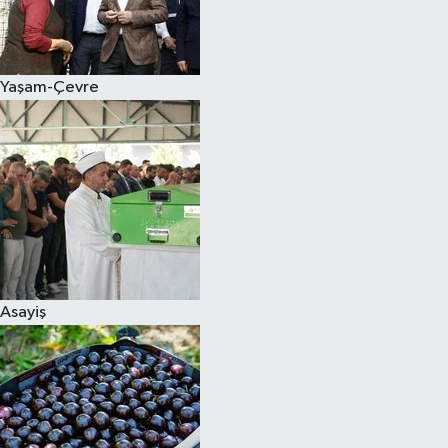
Siyaset
Yaşam-Çevre
Teknoloji
Televizyon
Yaşam-Çevre
Asayiş