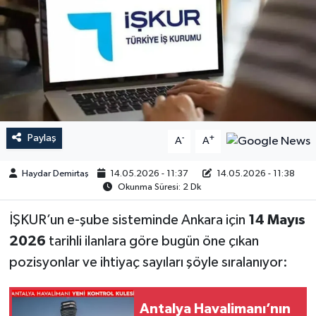
Paylaş
-
+
A
A
Haydar Demirtaş
14.05.2026 - 11:37
14.05.2026 - 11:38
Okunma Süresi: 2 Dk
İŞKUR’un e-şube sisteminde Ankara için
14 Mayıs
2026
tarihli ilanlara göre bugün öne çıkan
pozisyonlar ve ihtiyaç sayıları şöyle sıralanıyor:
Antalya Havalimanı’nın