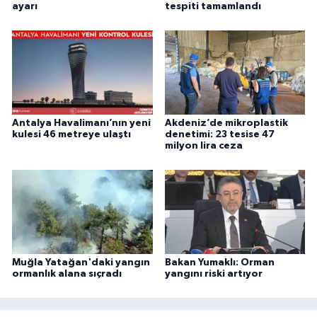
ayarı
tespiti tamamlandı
Antalya Havalimanı’nın yeni
Akdeniz’de mikroplastik
kulesi 46 metreye ulaştı
denetimi: 23 tesise 47
milyon lira ceza
Muğla Yatağan'daki yangın
Bakan Yumaklı: Orman
ormanlık alana sıçradı
yangını riski artıyor