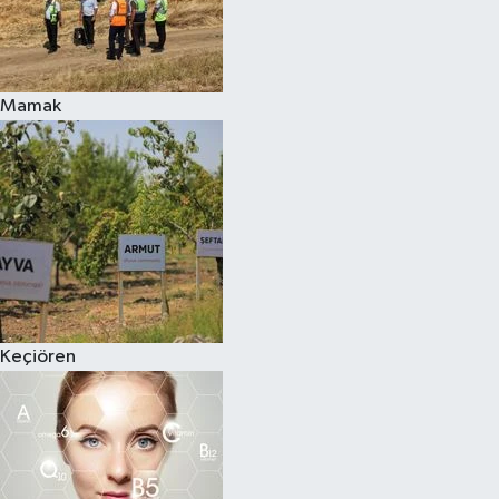
Mamak
Keçiören