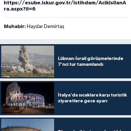
https://esube.iskur.gov.tr/Istihdam/AcikIsIlanA
ra.aspx?il=6
Muhabir:
Haydar Demirtaş
Lübnan-İsrail görüşmelerinde
7’nci tur tamamlandı
İtalya’da sıcaklara karşı turistik
ziyaretlere gece ayarı