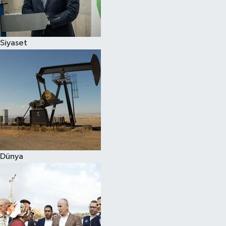
Spor
Siyaset
Burç Yorumları
Çocuk
Eğitim
Hava Durumu
Kadın
Dünya
Kim kimdir?
Kültür Sanat
Sağlık