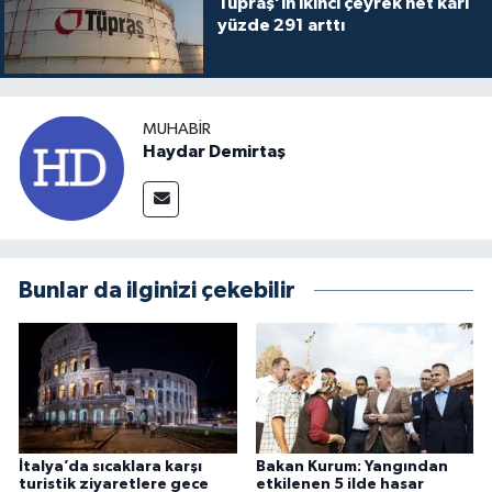
Tüpraş’ın ikinci çeyrek net kârı
yüzde 291 arttı
MUHABIR
Haydar Demirtaş
Bunlar da ilginizi çekebilir
İtalya’da sıcaklara karşı
Bakan Kurum: Yangından
turistik ziyaretlere gece
etkilenen 5 ilde hasar