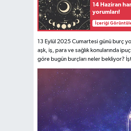
14 Haziran ha
yorumları!
Siyaset
İçeriği Görüntül
Teknoloji
13 Eylül 2025 Cumartesi günü burç yor
Televizyon
aşk, iş, para ve sağlık konularında ipu
Yaşam-Çevre
göre bugün burçları neler bekliyor? İ