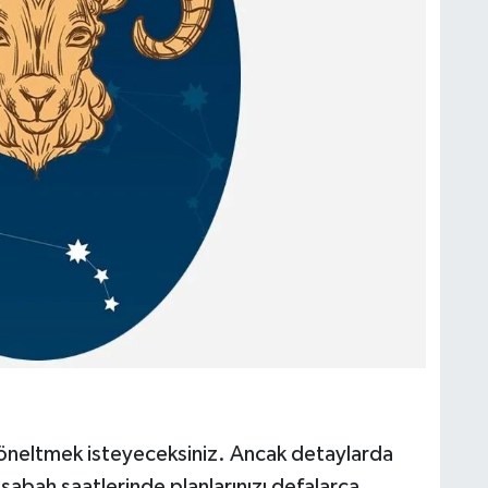
 yöneltmek isteyeceksiniz. Ancak detaylarda
 sabah saatlerinde planlarınızı defalarca