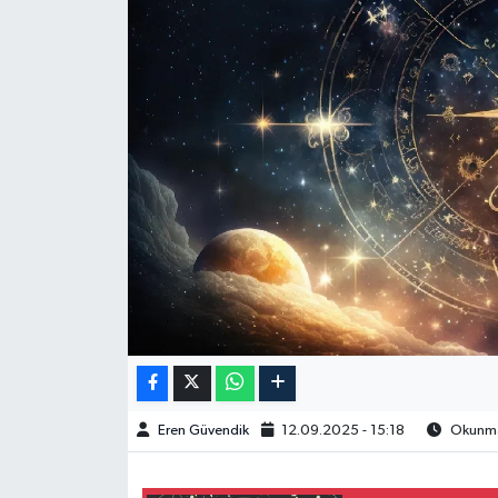
Spor
Burç Yorumları
Çocuk
Eğitim
Hava Durumu
Kadın
Kim kimdir?
Eren Güvendik
12.09.2025 - 15:18
Okunma 
Kültür Sanat
Sağlık