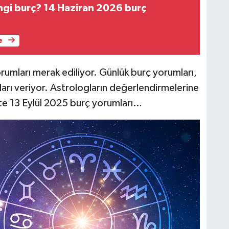
ngi burç? 14 Haziran 2026 burç
e
umları merak ediliyor. Günlük burç yorumları,
çları veriyor. Astrologların değerlendirmelerine
şte 13 Eylül 2025 burç yorumları…