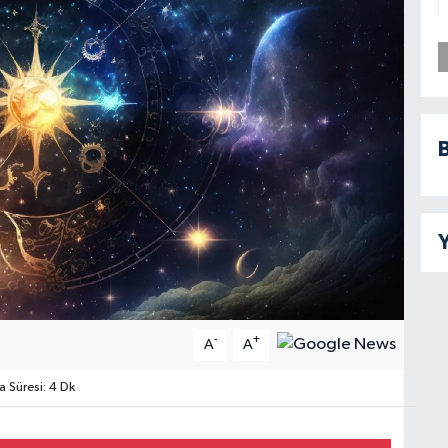
B
Y
-
+
A
A
Süresi: 4 Dk