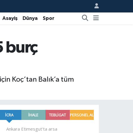
Asayiş
Dünya
Spor
5 burç
çin Koç’tan Balık’a tüm