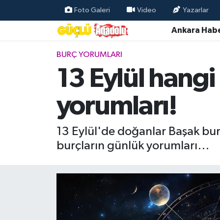
Foto Galeri
Video
Yazarlar
Ankara Habe
Özel Haber
BURÇ YORUMLARI
Ankara Haberleri
13 Eylül hangi
Resmi İlanlar
yorumları!
Ekonomi
13 Eylül'de doğanlar Başak bur
Gündem
burçların günlük yorumları…
Asayiş
Dünya
Magazin