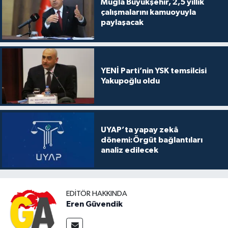
Muğla Büyükşehir, 2,5 yıllık
çalışmalarını kamuoyuyla
paylaşacak
YENİ Parti’nin YSK temsilcisi
Yakupoğlu oldu
UYAP’ta yapay zekâ
dönemi:Örgüt bağlantıları
analiz edilecek
EDITÖR HAKKINDA
Eren Güvendik