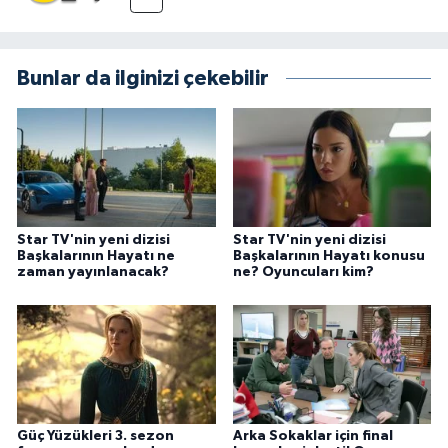
Bunlar da ilginizi çekebilir
Star TV'nin yeni dizisi
Star TV'nin yeni dizisi
Başkalarının Hayatı ne
Başkalarının Hayatı konusu
zaman yayınlanacak?
ne? Oyuncuları kim?
Güç Yüzükleri 3. sezon
Arka Sokaklar için final