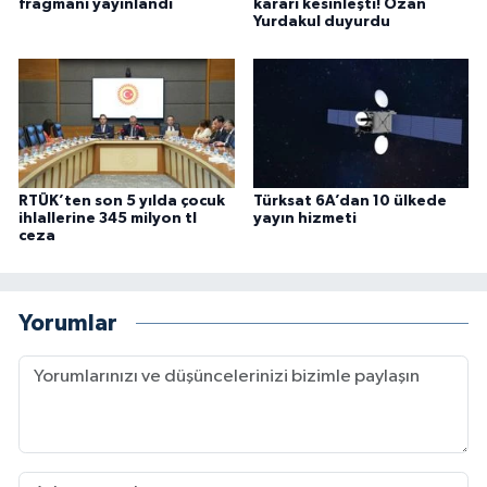
fragmanı yayınlandı
kararı kesinleşti! Ozan
Yurdakul duyurdu
RTÜK’ten son 5 yılda çocuk
Türksat 6A’dan 10 ülkede
ihlallerine 345 milyon tl
yayın hizmeti
ceza
Yorumlar