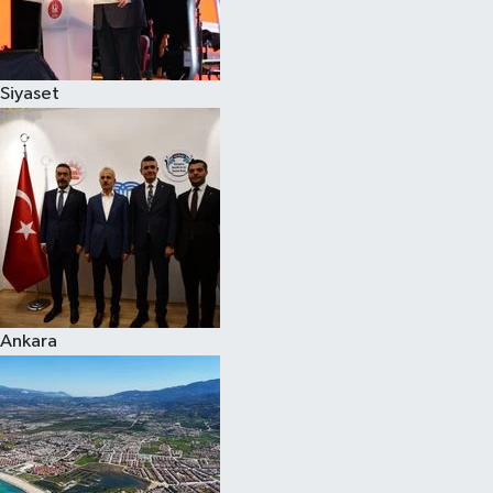
Spor
Siyaset
Burç Yorumları
Çocuk
Eğitim
Hava Durumu
Kadın
Ankara
Kim kimdir?
Kültür Sanat
Sağlık