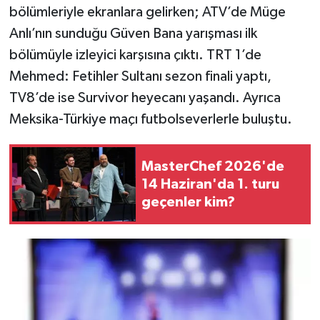
bölümleriyle ekranlara gelirken; ATV’de Müge
Anlı’nın sunduğu Güven Bana yarışması ilk
bölümüyle izleyici karşısına çıktı. TRT 1’de
Mehmed: Fetihler Sultanı sezon finali yaptı,
TV8’de ise Survivor heyecanı yaşandı. Ayrıca
Meksika-Türkiye maçı futbolseverlerle buluştu.
MasterChef 2026'de
14 Haziran'da 1. turu
geçenler kim?