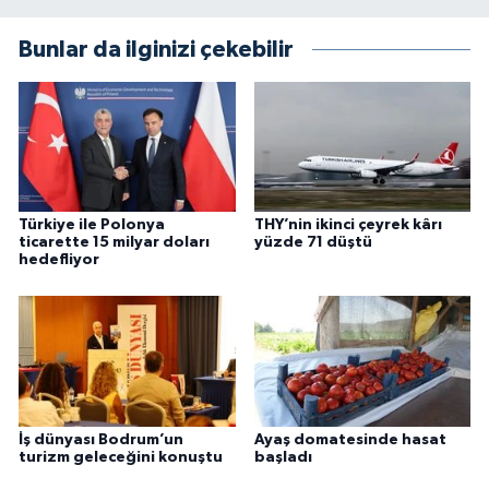
Bunlar da ilginizi çekebilir
Türkiye ile Polonya
THY’nin ikinci çeyrek kârı
ticarette 15 milyar doları
yüzde 71 düştü
hedefliyor
İş dünyası Bodrum’un
Ayaş domatesinde hasat
turizm geleceğini konuştu
başladı