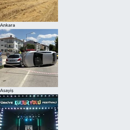
Siyaset
Ankara
Teknoloji
Televizyon
Yaşam-Çevre
Asayiş