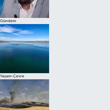
Spor
Gündem
Burç Yorumları
Çocuk
Eğitim
Hava Durumu
Kadın
Yaşam-Çevre
Kim kimdir?
Kültür Sanat
Sağlık