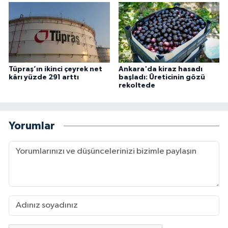
Tüpraş’ın ikinci çeyrek net
Ankara'da kiraz hasadı
kârı yüzde 291 arttı
başladı: Üreticinin gözü
rekoltede
Yorumlar