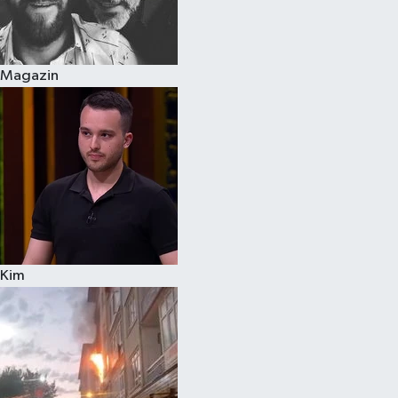
Spor
Magazin
Burç Yorumları
Çocuk
Eğitim
Hava Durumu
Kadın
Kim
Kim kimdir?
Kültür Sanat
Sağlık