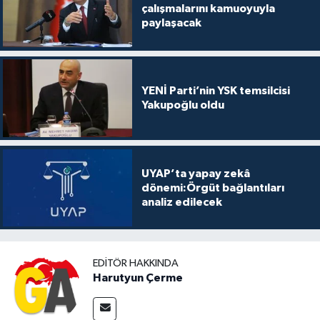
çalışmalarını kamuoyuyla
paylaşacak
YENİ Parti’nin YSK temsilcisi
Yakupoğlu oldu
UYAP’ta yapay zekâ
dönemi:Örgüt bağlantıları
analiz edilecek
EDITÖR HAKKINDA
Harutyun Çerme