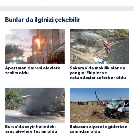
Bunlar da ilginizi çekebilir
Apartman dairesi alevlere
Sakarya’da makilik alanda
teslim oldu
yangın! Ekipler ve
vatandaşlar seferber oldu
Bursa’da seyir halindeki
Babasını ziyarete giderken
araç alevlere teslim oldu
canından oldu