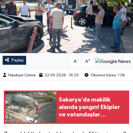
Paylaş
-
+
A
A
Harutyun Çerme
22.06.2026 - 16:25
Okunma Süresi: 1 Dk
Sakarya’da makilik
alanda yangın! Ekipler
ve vatandaşlar
seferber oldu