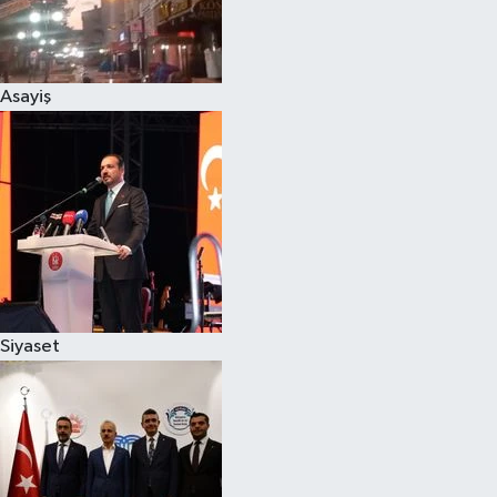
Siyaset
Asayiş
Teknoloji
Televizyon
Yaşam-Çevre
Siyaset