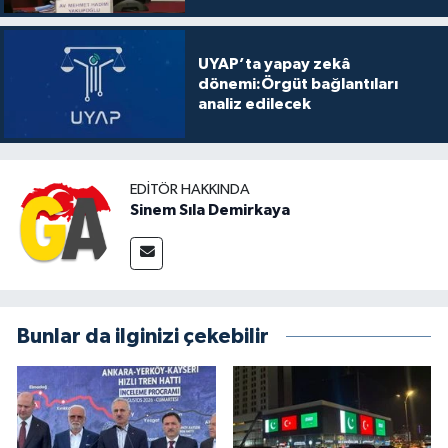
UYAP’ta yapay zekâ
dönemi:Örgüt bağlantıları
analiz edilecek
EDITÖR HAKKINDA
Sinem Sıla Demirkaya
Bunlar da ilginizi çekebilir