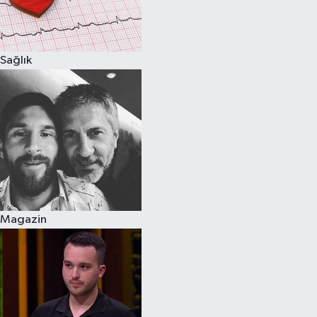
Spor
Sağlık
Burç Yorumları
Çocuk
Eğitim
Hava Durumu
Kadın
Magazin
Kim kimdir?
Kültür Sanat
Sağlık