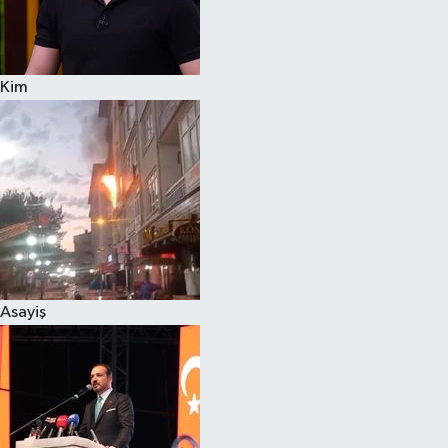
Siyaset
Kim
Teknoloji
Televizyon
Yaşam-Çevre
Asayiş