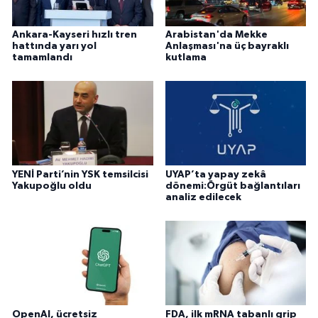
Ankara-Kayseri hızlı tren
Arabistan'da Mekke
hattında yarı yol
Anlaşması'na üç bayraklı
tamamlandı
kutlama
YENİ Parti’nin YSK temsilcisi
UYAP’ta yapay zekâ
Yakupoğlu oldu
dönemi:Örgüt bağlantıları
analiz edilecek
OpenAI, ücretsiz
FDA, ilk mRNA tabanlı grip