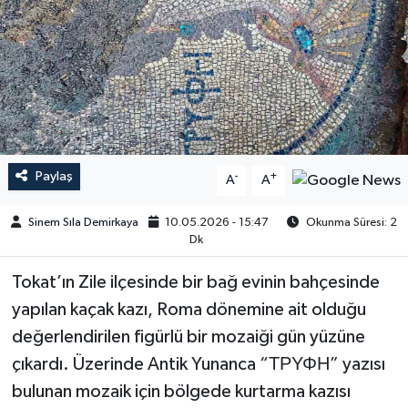
Paylaş
-
+
A
A
Sinem Sıla Demirkaya
10.05.2026 - 15:47
Okunma Süresi: 2
Dk
Tokat’ın Zile ilçesinde bir bağ evinin bahçesinde
yapılan kaçak kazı, Roma dönemine ait olduğu
değerlendirilen figürlü bir mozaiği gün yüzüne
çıkardı. Üzerinde Antik Yunanca “ΤΡΥΦΗ” yazısı
bulunan mozaik için bölgede kurtarma kazısı