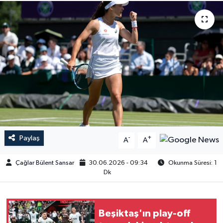
Paylaş
-
+
A
A
Çağlar Bülent Sansar
30.06.2026 - 09:34
Okunma Süresi: 1
Dk
Beşiktaş'ın play-off