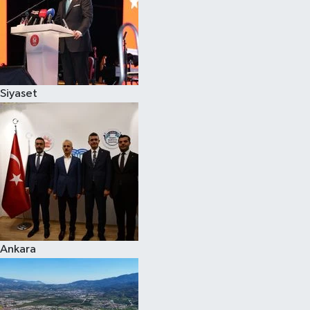
Spor
Burç Yorumları
Siyaset
Çocuk
Eğitim
Hava Durumu
Kadın
Kim kimdir?
Ankara
Kültür Sanat
Sağlık