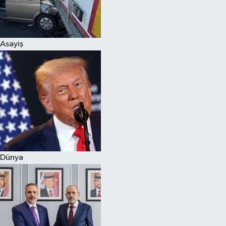
Siyaset
Asayiş
Teknoloji
Televizyon
Yaşam-Çevre
Dünya