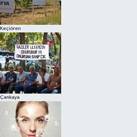
Keçiören
Çankaya