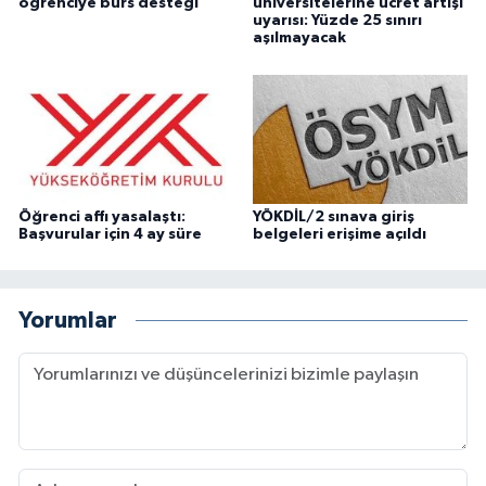
öğrenciye burs desteği
üniversitelerine ücret artışı
uyarısı: Yüzde 25 sınırı
aşılmayacak
Öğrenci affı yasalaştı:
YÖKDİL/2 sınava giriş
Başvurular için 4 ay süre
belgeleri erişime açıldı
Yorumlar