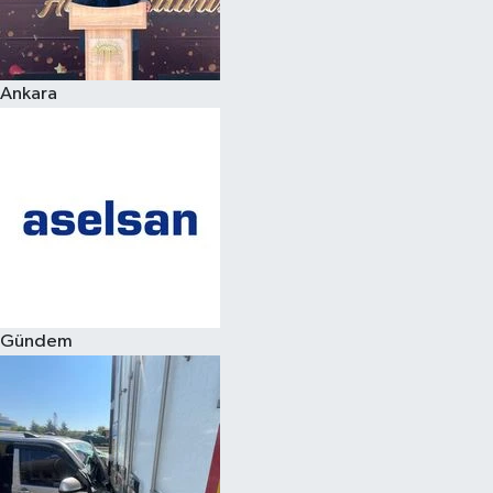
Spor
Ankara
Burç Yorumları
Çocuk
Eğitim
Hava Durumu
Kadın
Gündem
Kim kimdir?
Kültür Sanat
Sağlık