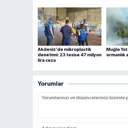
Akdeniz’de mikroplastik
Muğla Yat
denetimi: 23 tesise 47 milyon
ormanlık a
lira ceza
Yorumlar