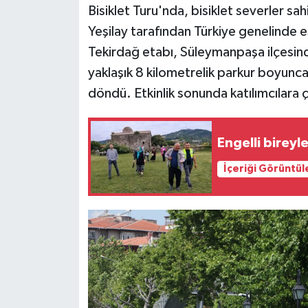
Bisiklet Turu'nda, bisiklet severler sa
Yeşilay tarafından Türkiye genelinde e
Siyaset
Tekirdağ etabı, Süleymanpaşa ilçesinde
Teknoloji
yaklaşık 8 kilometrelik parkur boyunca
döndü. Etkinlik sonunda katılımcılara ç
Televizyon
Yaşam-Çevre
Engelli bireyl
İçeriği Görüntül