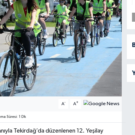
B
Y
-
+
A
A
a Süresi: 1 Dk
ganıyla Tekirdağ’da düzenlenen 12. Yeşilay