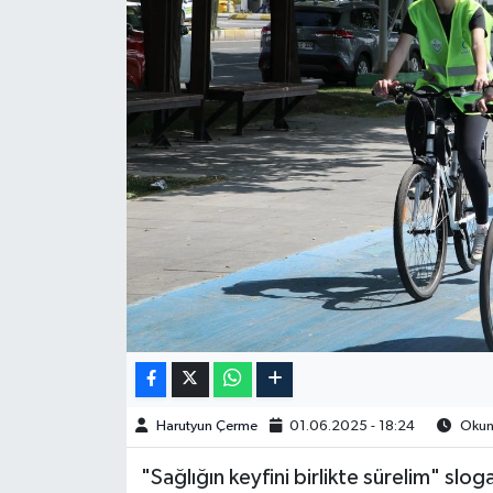
Spor
Burç Yorumları
Çocuk
Eğitim
Hava Durumu
Kadın
Kim kimdir?
Harutyun Çerme
01.06.2025 - 18:24
Okunm
Kültür Sanat
"Sağlığın keyfini birlikte sürelim" slo
Sağlık