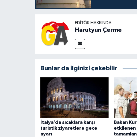
EDITÖR HAKKINDA
Harutyun Çerme
Bunlar da ilginizi çekebilir
İtalya’da sıcaklara karşı
Bakan Kur
turistik ziyaretlere gece
etkilenen 
ayarı
tamamlan