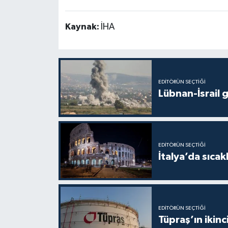
Kaynak:
İHA
EDITÖRÜN SEÇTIĞI
Lübnan-İsrail 
EDITÖRÜN SEÇTIĞI
İtalya’da sıcak
EDITÖRÜN SEÇTIĞI
Tüpraş’ın ikinc