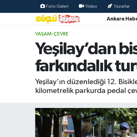
Foto Galeri
Video
Yazarlar
Ankara Habe
Özel Haber
YAŞAM-ÇEVRE
Ankara Haberleri
Yeşilay’dan bis
Resmi İlanlar
farkındalık tur
Ekonomi
Yeşilay’ın düzenlediği 12. Bisikl
Gündem
kilometrelik parkurda pedal çe
Asayiş
Dünya
Magazin