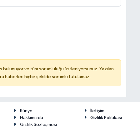
ş bulunuyor ve tüm sorumluluğu üstleniyorsunuz. Yazılan
 haberleri hiçbir şekilde sorumlu tutulamaz.
Künye
İletişim
Hakkımızda
Gizlilik Politikası
Gizlilik Sözleşmesi