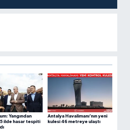
um: Yangından
Antalya Havalimanı’nın yeni
5 ilde hasar tespiti
kulesi 46 metreye ulaştı
dı