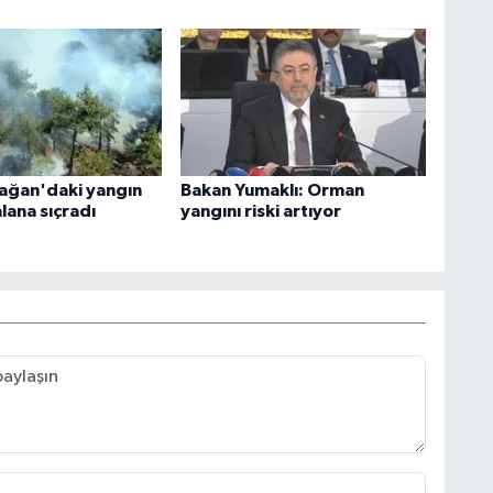
ağan'daki yangın
Bakan Yumaklı: Orman
lana sıçradı
yangını riski artıyor