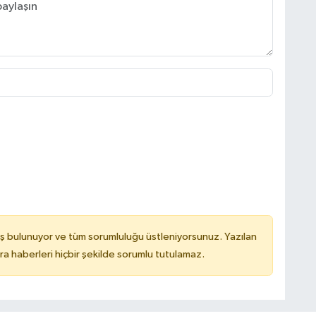
ş bulunuyor ve tüm sorumluluğu üstleniyorsunuz. Yazılan
 haberleri hiçbir şekilde sorumlu tutulamaz.