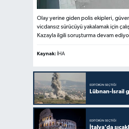
Olay yerine giden polis ekipleri, güven
vicdansız sürücüyü yakalamak için çalı
Kazayla ilgili soruşturma devam ediyo
Kaynak:
İHA
EDITÖRÜN SEÇTIĞI
Lübnan-İsrail 
EDITÖRÜN SEÇTIĞI
İtalya’da sıcak