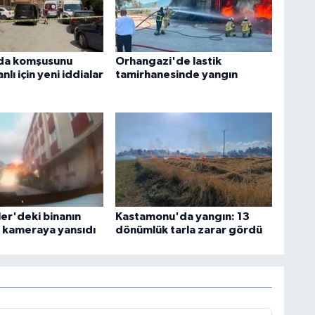
da komşusunu
Orhangazi'de lastik
nlı için yeni iddialar
tamirhanesinde yangın
ler'deki binanın
Kastamonu'da yangın: 13
 kameraya yansıdı
dönümlük tarla zarar gördü