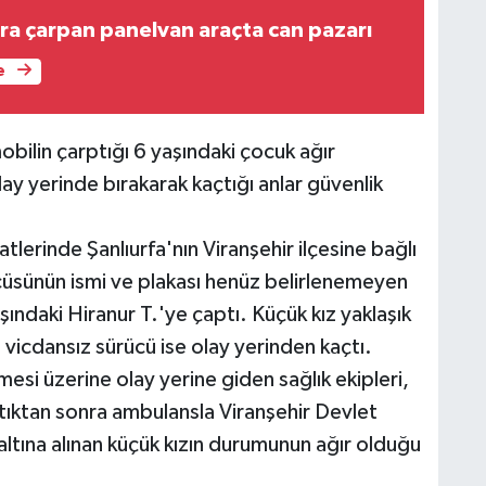
ıra çarpan panelvan araçta can pazarı
e
obilin çarptığı 6 yaşındaki çocuk ağır
y yerinde bırakarak kaçtığı anlar güvenlik
tlerinde Şanlıurfa'nın Viranşehir ilçesine bağlı
cüsünün ismi ve plakası henüz belirlenemeyen
şındaki Hiranur T.'ye çaptı. Küçük kız yaklaşık
vicdansız sürücü ise olay yerinden kaçtı.
si üzerine olay yerine giden sağlık ekipleri,
ptıktan sonra ambulansla Viranşehir Devlet
tına alınan küçük kızın durumunun ağır olduğu