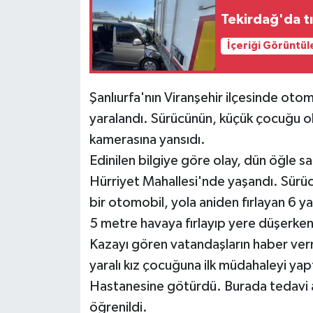
Tekirdağ'da t
Siyaset
İçeriği Görüntül
Teknoloji
Şanlıurfa'nın Viranşehir ilçesinde otom
Televizyon
yaralandı. Sürücünün, küçük çocuğu ola
kamerasına yansıdı.
Yaşam-Çevre
Edinilen bilgiye göre olay, dün öğle saa
Hürriyet Mahallesi'nde yaşandı. Sürü
bir otomobil, yola aniden fırlayan 6 ya
5 metre havaya fırlayıp yere düşerken 
Kazayı gören vatandaşların haber verme
yaralı kız çocuğuna ilk müdahaleyi ya
Hastanesine götürdü. Burada tedavi al
öğrenildi.