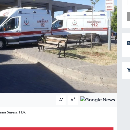
B
Y
-
+
A
A
a Süresi: 1 Dk