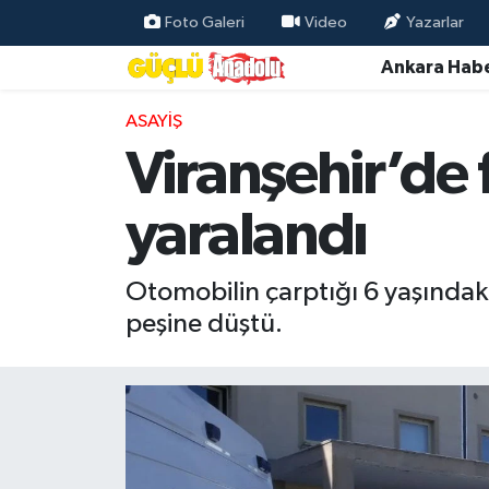
Foto Galeri
Video
Yazarlar
Ankara Habe
Özel Haber
ASAYIŞ
Ankara Haberleri
Viranşehir’de f
Resmi İlanlar
yaralandı
Ekonomi
Otomobilin çarptığı 6 yaşındaki
Gündem
peşine düştü.
Asayiş
Dünya
Magazin