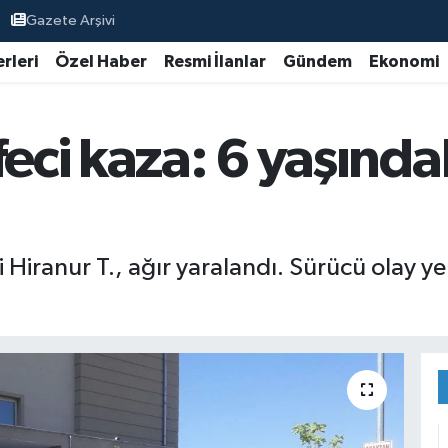
Gazete Arşivi
rleri
Özel Haber
Resmi İlanlar
Gündem
Ekonomi
eci kaza: 6 yaşındak
 Hiranur T., ağır yaralandı. Sürücü olay y