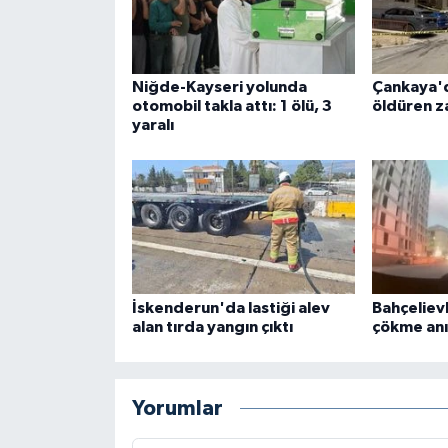
Niğde-Kayseri yolunda
Çankaya'
otomobil takla attı: 1 ölü, 3
öldüren za
yaralı
İskenderun'da lastiği alev
Bahçeliev
alan tırda yangın çıktı
çökme anı
Yorumlar