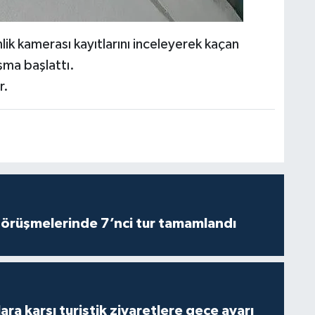
lik kamerası kayıtlarını inceleyerek kaçan
şma başlattı.
r.
görüşmelerinde 7’nci tur tamamlandı
lara karşı turistik ziyaretlere gece ayarı