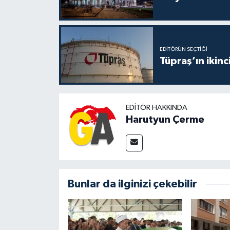
EDITÖRÜN SEÇTIĞI
Tüpraş’ın ikinc
EDITÖR HAKKINDA
Harutyun Çerme
Bunlar da ilginizi çekebilir