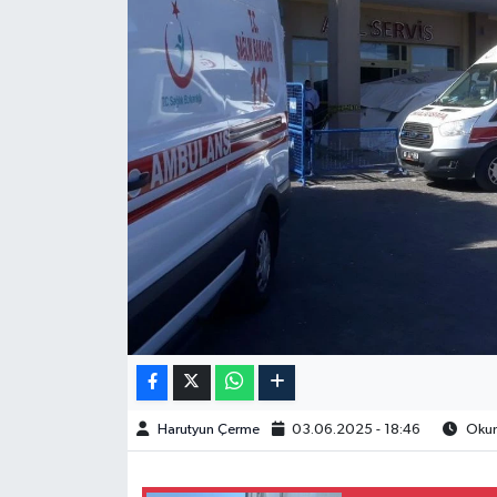
Spor
Burç Yorumları
Çocuk
Eğitim
Hava Durumu
Kadın
Kim kimdir?
Harutyun Çerme
03.06.2025 - 18:46
Okunm
Kültür Sanat
Sağlık