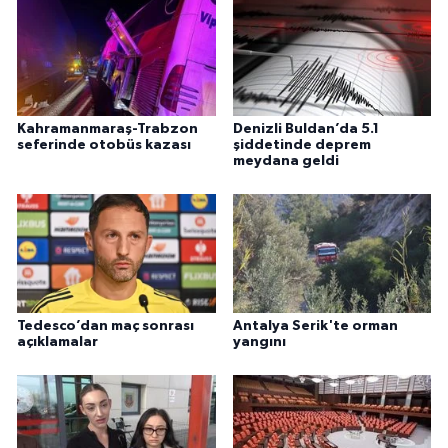
Kahramanmaraş-Trabzon
Denizli Buldan’da 5.1
seferinde otobüs kazası
şiddetinde deprem
meydana geldi
Tedesco’dan maç sonrası
Antalya Serik'te orman
açıklamalar
yangını