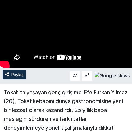
Spor
Burç Yorumları
Çocuk
Eğitim
Hava Durumu
Paylaş
-
+
A
A
Kadın
Tokat’ta yaşayan genç girişimci Efe Furkan Yılmaz
Kim kimdir?
(20), Tokat kebabını dünya gastronomisine yeni
bir lezzet olarak kazandırdı. 25 yıllık baba
Kültür Sanat
mesleğini sürdüren ve farklı tatlar
deneyimlemeye yönelik çalışmalarıyla dikkat
Sağlık