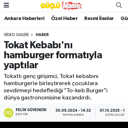
Ankara Haberleri
Özel Haber
Resmi İlanlar
Gü
Özel Haber
VIDEO GALERI
HABER
Ankara Haberleri
Tokat Kebabı'nı
Resmi İlanlar
hamburger formatıyla
yaptılar
Ekonomi
Tokatlı genç girişimci, Tokat kebabını
Gündem
hamburgerle birleştirerek çocuklara
sevdirmeyi hedeflediği "To-keb Burger"i
Asayiş
dünya gastronomisine kazandırdı.
Dünya
PELIN GÜVENDIK
30.09.2024 - 14:32
01.10.2025 - 10
EDITÖR
YAYINLANMA
GÜNCELLEM
Magazin