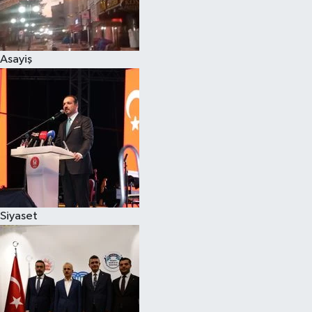
Spor
Asayiş
Burç Yorumları
Çocuk
Eğitim
Hava Durumu
Kadın
Siyaset
Kim kimdir?
Kültür Sanat
Sağlık