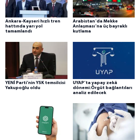
Ankara-Kayseri hızlı tren
Arabistan'da Mekke
hattında yarı yol
Anlaşması'na üç bayraklı
tamamlandı
kutlama
YENİ Parti’nin YSK temsilcisi
UYAP’ta yapay zekâ
Yakupoğlu oldu
dönemi:Örgüt bağlantıları
analiz edilecek