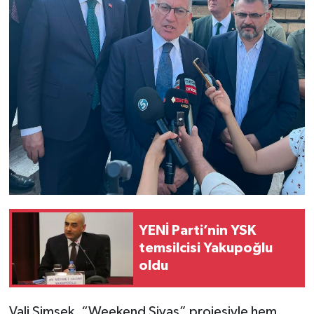
YENİ Parti’nin YSK
temsilcisi Yakupoğlu
oldu
Vali Şimşek, “Weekend Sivas” projesiyle hem