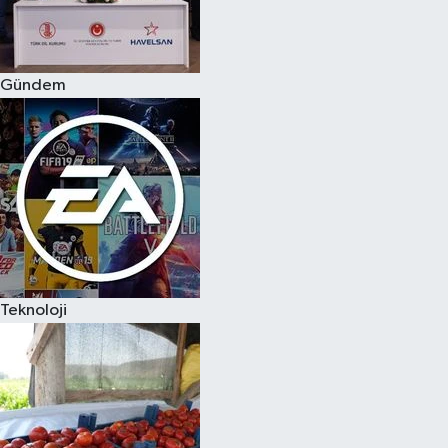
Spor
Gündem
Burç Yorumları
Çocuk
Eğitim
Hava Durumu
Kadın
Teknoloji
Kim kimdir?
Kültür Sanat
Sağlık