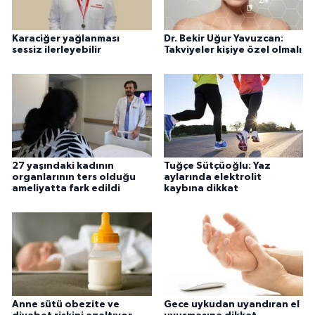
Karaciğer yağlanması
Dr. Bekir Uğur Yavuzcan:
sessiz ilerleyebilir
Takviyeler kişiye özel olmalı
27 yaşındaki kadının
Tuğçe Sütçüoğlu: Yaz
organlarının ters olduğu
aylarında elektrolit
ameliyatta fark edildi
kaybına dikkat
Anne sütü obezite ve
Gece uykudan uyandıran el