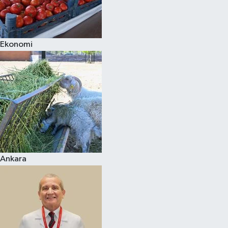
Siyaset
Ekonomi
Teknoloji
Televizyon
Yaşam-Çevre
Ankara