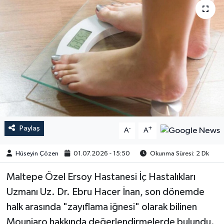
Paylaş
-
+
A
A
Hüseyin Çözen
01.07.2026 - 15:50
Okunma Süresi: 2 Dk
Maltepe Özel Ersoy Hastanesi İç Hastalıkları
Uzmanı Uz. Dr. Ebru Hacer İnan, son dönemde
halk arasında "zayıflama iğnesi" olarak bilinen
Mounjaro hakkında değerlendirmelerde bulundu.