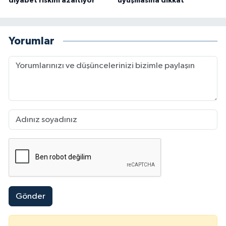
diyabet riskini azaltıyor
uyuşmasına dikkat
Yorumlar
Gönder