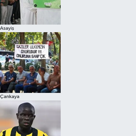
Asayiş
Çankaya