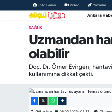
Foto Galeri
Video
Yazarlar
Ankara Habe
Özel Haber
SAĞLIK
Ankara Haberleri
Uzmandan hant
Resmi İlanlar
olabilir
Ekonomi
Doç. Dr. Ömer Evirgen, hantavirü
Gündem
kullanımına dikkat çekti.
Asayiş
Dünya
Magazin
Gökçe Acar
09.05.2026 - 09:32
Okunma S