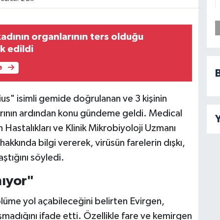
adının organlarının ters olduğu
k edildi
e
B
s" isimli gemide doğrulanan ve 3 kişinin
rının ardından konu gündeme geldi. Medical
Y
Hastalıkları ve Klinik Mikrobiyoloji Uzmanı
kkında bilgi vererek, virüsün farelerin dışkı,
aştığını söyledi.
ıyor"
ölüme yol açabileceğini belirten Evirgen,
şmadığını ifade etti. Özellikle fare ve kemirgen