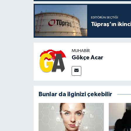
EDITÖRÜN SEÇTIĞI
Tüpraş’ın ikinc
MUHABIR
Gökçe Acar
Bunlar da ilginizi çekebilir