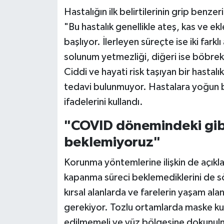
Hastalığın ilk belirtilerinin grip benze
"Bu hastalık genellikle ateş, kas ve eklem
başlıyor. İlerleyen süreçte ise iki farkl
solunum yetmezliği, diğeri ise böbre
Ciddi ve hayati risk taşıyan bir hastalık
tedavi bulunmuyor. Hastalara yoğun b
ifadelerini kullandı.
"COVID dönemindeki gibi
beklemiyoruz"
Korunma yöntemlerine ilişkin de açıkl
kapanma süreci beklemediklerini de sö
kırsal alanlarda ve farelerin yaşam al
gerekiyor. Tozlu ortamlarda maske kul
edilmemeli ve yüz bölgesine dokunulma