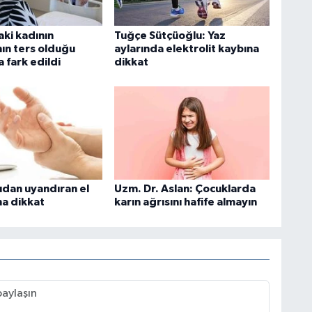
aki kadının
Tuğçe Sütçüoğlu: Yaz
nın ters olduğu
aylarında elektrolit kaybına
 fark edildi
dikkat
dan uyandıran el
Uzm. Dr. Aslan: Çocuklarda
a dikkat
karın ağrısını hafife almayın