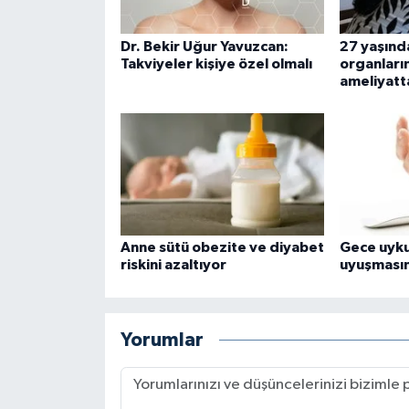
Dr. Bekir Uğur Yavuzcan:
27 yaşınd
Takviyeler kişiye özel olmalı
organları
ameliyatta
Anne sütü obezite ve diyabet
Gece uyku
riskini azaltıyor
uyuşmasın
Yorumlar