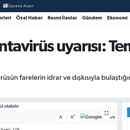
Gazete Arşivi
rleri
Özel Haber
Resmi İlanlar
Gündem
Ekonomi
avirüs uyarısı: Te
sün farelerin idrar ve dışkısıyla bulaştığı
-
+
A
A
üresi: 2 Dk