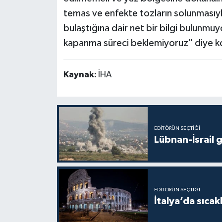
temas ve enfekte tozların solunmasıyla
bulaştığına dair net bir bilgi bulunm
kapanma süreci beklemiyoruz" diye k
Kaynak:
İHA
EDITÖRÜN SEÇTIĞI
Lübnan-İsrail 
EDITÖRÜN SEÇTIĞI
İtalya’da sıcak