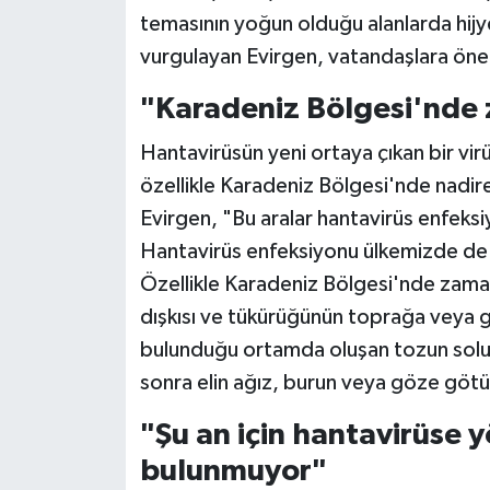
temasının yoğun olduğu alanlarda hijye
Siyaset
vurgulayan Evirgen, vatandaşlara önem
"Karadeniz Bölgesi'nde 
Teknoloji
Hantavirüsün yeni ortaya çıkan bir vir
Televizyon
özellikle Karadeniz Bölgesi'nde nadi
Evirgen, "Bu aralar hantavirüs enfek
Yaşam-Çevre
Hantavirüs enfeksiyonu ülkemizde de 
Özellikle Karadeniz Bölgesi'nde zaman 
dışkısı ve tükürüğünün toprağa veya gıd
bulunduğu ortamda oluşan tozun solun
sonra elin ağız, burun veya göze götür
"Şu an için hantavirüse y
bulunmuyor"