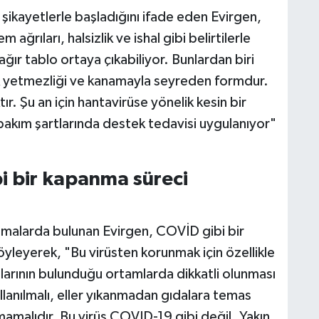
ri şikayetlerle başladığını ifade eden Evirgen,
 ağrıları, halsizlik ve ishal gibi belirtilerle
ı ağır tablo ortaya çıkabiliyor. Bunlardan biri
k yetmezliği ve kanamayla seyreden formdur.
tır. Şu an için hantavirüse yönelik kesin bir
akım şartlarında destek tedavisi uygulanıyor"
 bir kapanma süreci
amalarda bulunan Evirgen, COVİD gibi bir
yleyerek, "Bu virüsten korunmak için özellikle
anlarının bulunduğu ortamlarda dikkatli olunması
lanılmalı, eller yıkanmadan gıdalara temas
malıdır. Bu virüs COVID-19 gibi değil. Yakın