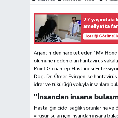
Spor
27 yaşındaki k
Burç Yorumları
ameliyatta far
Çocuk
İçeriği Görüntül
Eğitim
Arjantin'den hareket eden "MV Hondiu
ölümüne neden olan hantavirüs vakala
Hava Durumu
Point Gaziantep Hastanesi Enfeksiyon 
Doç. Dr. Ömer Evirgen ise hantavirüs ha
Kadın
idrar ve tükürüğü yoluyla insanlara bul
Kim kimdir?
"İnsandan insana bulaşm
Kültür Sanat
Hastalığın ciddi sağlık sorunlarına ve 
virüsün şu an için insandan insana bula
Sağlık