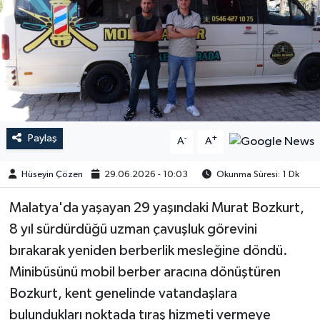
Paylaş
-
+
A
A
Hüseyin Çözen
29.06.2026 - 10:03
Okunma Süresi: 1 Dk
Malatya'da yaşayan 29 yaşındaki Murat Bozkurt,
8 yıl sürdürdüğü uzman çavuşluk görevini
bırakarak yeniden berberlik mesleğine döndü.
Minibüsünü mobil berber aracına dönüştüren
Bozkurt, kent genelinde vatandaşlara
bulundukları noktada tıraş hizmeti vermeye