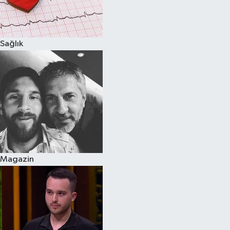
Spor
Sağlık
Burç Yorumları
Çocuk
Eğitim
Hava Durumu
Kadın
Magazin
Kim kimdir?
Kültür Sanat
Sağlık