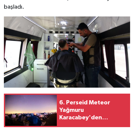
başladı.
6. Perseid Meteor
Yağmuru
Karacabey'den
izlenecek