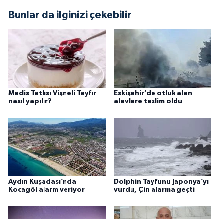
Bunlar da ilginizi çekebilir
Meclis Tatlısı Vişneli Tayfır
Eskişehir’de otluk alan
nasıl yapılır?
alevlere teslim oldu
Aydın Kuşadası’nda
Dolphin Tayfunu Japonya’yı
Kocagöl alarm veriyor
vurdu, Çin alarma geçti