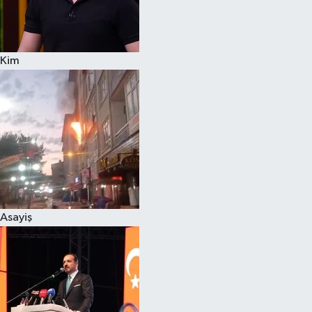
Siyaset
Kim
Teknoloji
Televizyon
Yaşam-Çevre
Asayiş