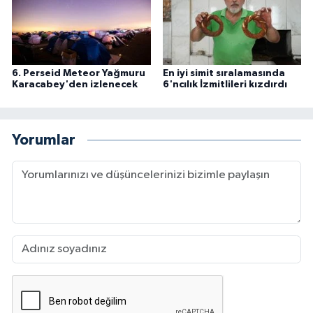
6. Perseid Meteor Yağmuru
En iyi simit sıralamasında
Karacabey'den izlenecek
6'ncılık İzmitlileri kızdırdı
Yorumlar