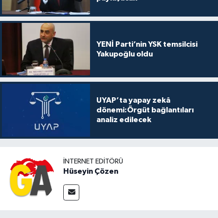
YENİ Parti’nin YSK temsilcisi
Yakupoğlu oldu
UYAP’ta yapay zekâ
dönemi:Örgüt bağlantıları
analiz edilecek
İNTERNET EDITÖRÜ
Hüseyin Çözen