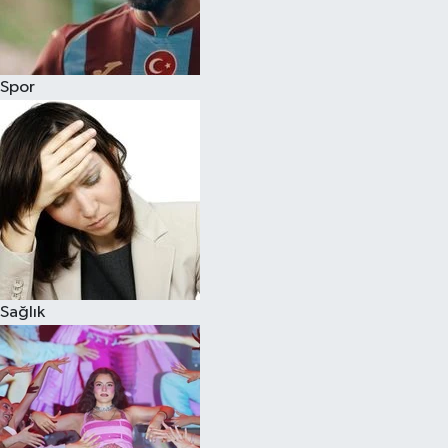
Siyaset
Spor
Teknoloji
Televizyon
Yaşam-Çevre
Sağlık