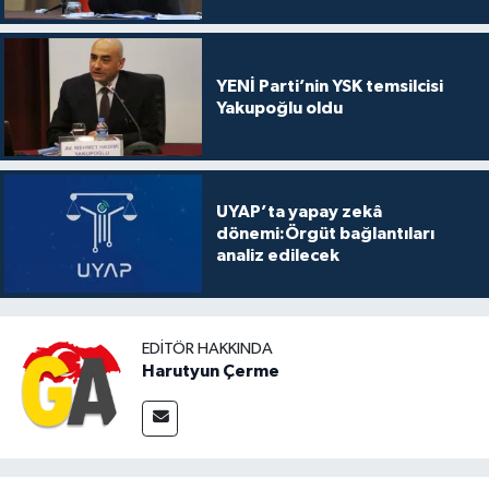
YENİ Parti’nin YSK temsilcisi
Yakupoğlu oldu
UYAP’ta yapay zekâ
dönemi:Örgüt bağlantıları
analiz edilecek
EDITÖR HAKKINDA
Harutyun Çerme