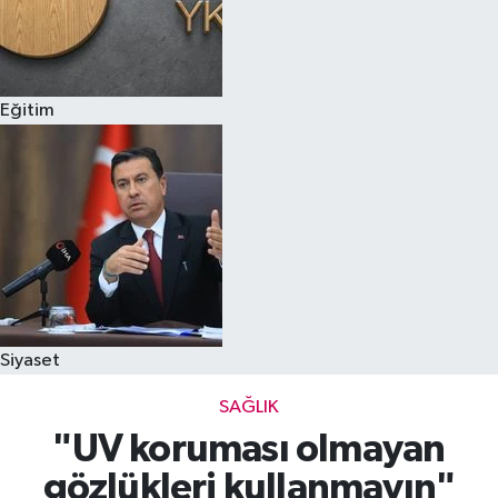
Eğitim
Siyaset
SAĞLIK
"UV koruması olmayan
gözlükleri kullanmayın"