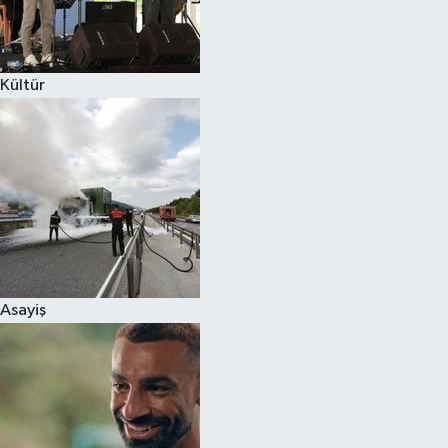
Spor
Kültür
Burç Yorumları
Çocuk
Eğitim
Hava Durumu
Kadın
Asayiş
Kim kimdir?
Kültür Sanat
Sağlık