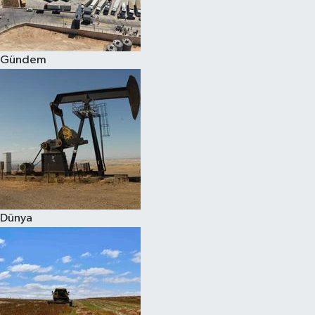
Spor
Gündem
Burç Yorumları
Çocuk
Eğitim
Hava Durumu
Kadın
Dünya
Kim kimdir?
Kültür Sanat
Sağlık