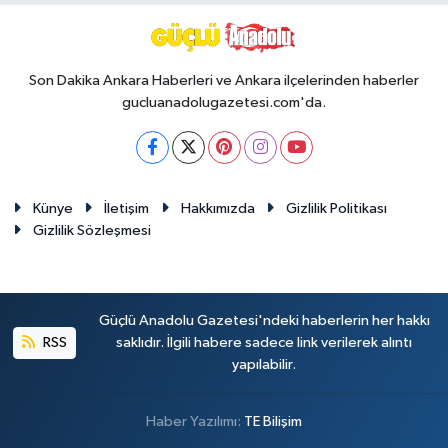
Son Dakika Ankara Haberleri ve Ankara ilçelerinden haberler
gucluanadolugazetesi.com'da.
Künye
İletişim
Hakkımızda
Gizlilik Politikası
Gizlilik Sözleşmesi
Güçlü Anadolu Gazetesi'ndeki haberlerin her hakkı
RSS
saklıdır. İlgili habere sadece link verilerek alıntı
yapılabilir.
Haber Yazılımı:
TE Bilişim