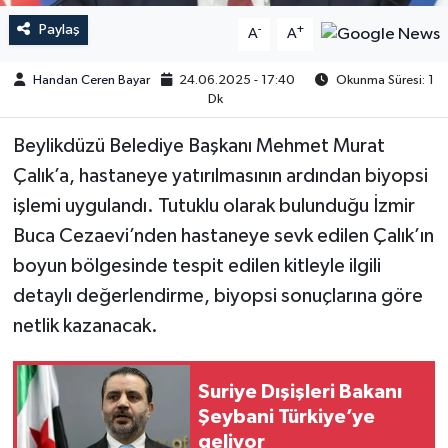
Paylaş
-
+
A
A
Handan Ceren Bayar
24.06.2025 - 17:40
Okunma Süresi: 1
Dk
Beylikdüzü Belediye Başkanı Mehmet Murat
Çalık’a, hastaneye yatırılmasının ardından biyopsi
işlemi uygulandı. Tutuklu olarak bulunduğu İzmir
Buca Cezaevi’nden hastaneye sevk edilen Çalık’ın
boyun bölgesinde tespit edilen kitleyle ilgili
detaylı değerlendirme, biyopsi sonuçlarına göre
netlik kazanacak.
Suriye Dışişleri Bakanı
Şeybani Türkiye’ye
geliyor