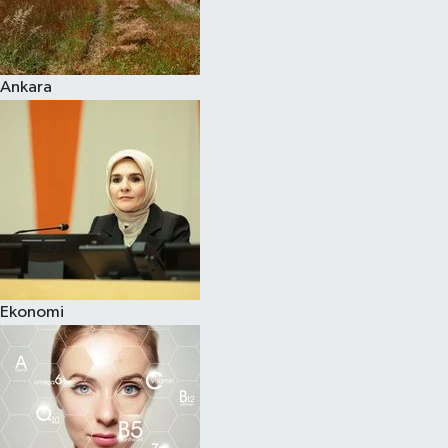
Siyaset
Ankara
Teknoloji
Televizyon
Yaşam-Çevre
Ekonomi