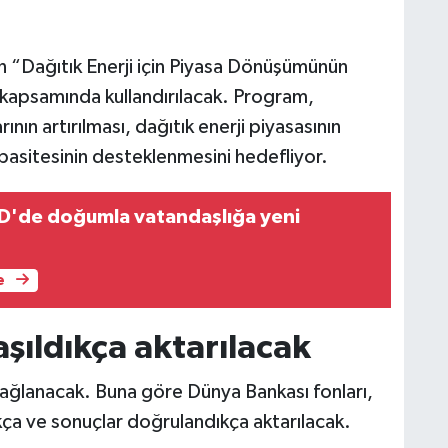
n “Dağıtık Enerji için Piyasa Dönüşümünün
ı kapsamında kullandırılacak. Program,
rının artırılması, dağıtık enerji piyasasının
pasitesinin desteklenmesini hedefliyor.
D'de doğumla vatandaşlığa yeni
e
şıldıkça aktarılacak
sağlanacak. Buna göre Dünya Bankası fonları,
kça ve sonuçlar doğrulandıkça aktarılacak.