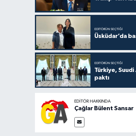
EDITÖRÜN SEÇTIĞI
Üsküdar’da baş
EDITÖRÜN SEÇTIĞI
Türkiye, Suudi
paktı
EDITÖR HAKKINDA
Çağlar Bülent Sansar