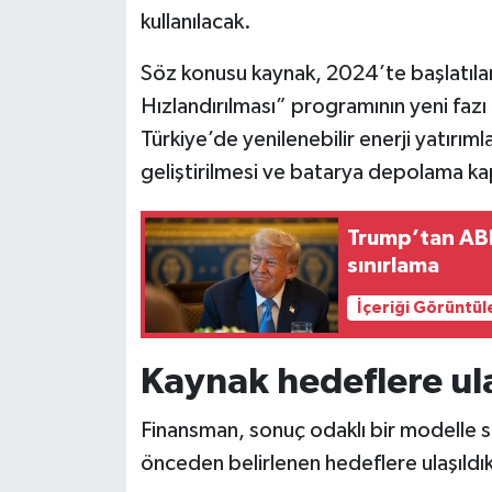
kullanılacak.
Siyaset
Söz konusu kaynak, 2024’te başlatıla
Hızlandırılması” programının yeni faz
Teknoloji
Türkiye’de yenilenebilir enerji yatırımla
Televizyon
geliştirilmesi ve batarya depolama ka
Yaşam-Çevre
Trump’tan AB
sınırlama
İçeriği Görüntül
Kaynak hedeflere ula
Finansman, sonuç odaklı bir modelle 
önceden belirlenen hedeflere ulaşıldı