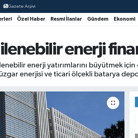
Gazete Arşivi
rleri
Özel Haber
Resmi İlanlar
Gündem
Ekonomi
ilenebilir enerji fi
enebilir enerji yatırımlarını büyütmek için
zgar enerjisi ve ticari ölçekli batarya dep