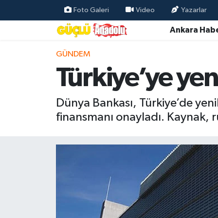
Foto Galeri
Video
Yazarlar
Ankara Habe
Özel Haber
GÜNDEM
Ankara Haberleri
Türkiye’ye yen
Resmi İlanlar
Dünya Bankası, Türkiye’de yenil
Ekonomi
finansmanı onayladı. Kaynak, rü
Gündem
Asayiş
Dünya
Magazin