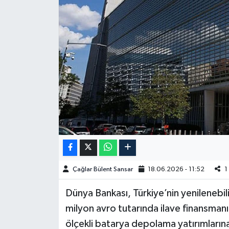
Spor
Burç Yorumları
Çocuk
Eğitim
Hava Durumu
Kadın
Çağlar Bülent Sansar
18.06.2026 - 11:52
1
Kim kimdir?
Dünya Bankası, Türkiye’nin yenilenebi
Kültür Sanat
milyon avro tutarında ilave finansmanı 
ölçekli batarya depolama yatırımlarına
Sağlık