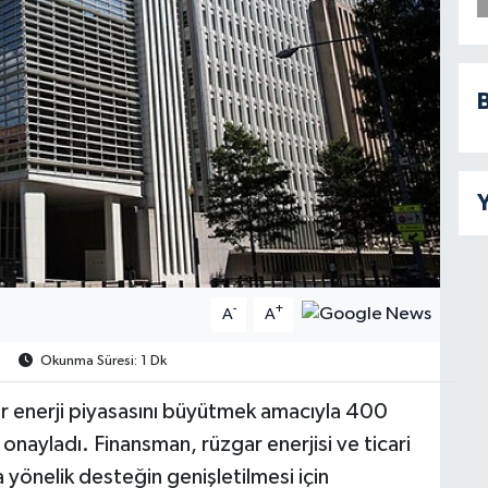
B
Y
-
+
A
A
Okunma Süresi: 1 Dk
lir enerji piyasasını büyütmek amacıyla 400
onayladı. Finansman, rüzgar enerjisi ve ticari
 yönelik desteğin genişletilmesi için