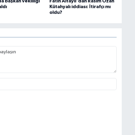
a başkan vekilliği
Fatih Altaylı'dan Rasim Ozan
ldı
Kütahyalı iddiası: İtirafçı mı
oldu?