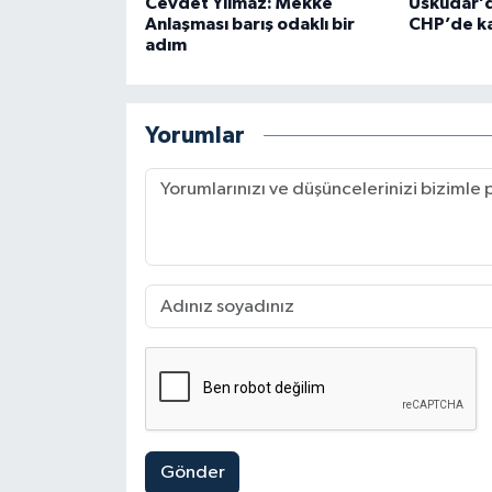
Cevdet Yılmaz: Mekke
Üsküdar’d
Anlaşması barış odaklı bir
CHP’de ka
adım
Yorumlar
Gönder