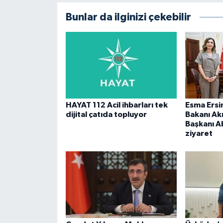
Bunlar da ilginizi çekebilir
HAYAT 112 Acil ihbarları tek
Esma Ersi
dijital çatıda topluyor
Bakanı Ak
Başkanı A
ziyaret