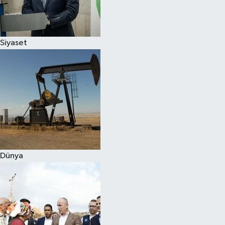
Spor
Siyaset
Burç Yorumları
Çocuk
Eğitim
Hava Durumu
Kadın
Dünya
Kim kimdir?
Kültür Sanat
Sağlık