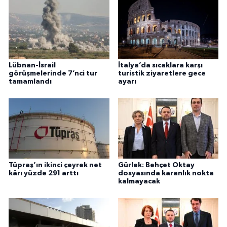
Lübnan-İsrail
İtalya’da sıcaklara karşı
görüşmelerinde 7’nci tur
turistik ziyaretlere gece
tamamlandı
ayarı
Tüpraş’ın ikinci çeyrek net
Gürlek: Behçet Oktay
kârı yüzde 291 arttı
dosyasında karanlık nokta
kalmayacak