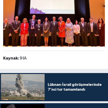
Kaynak:
İHA
Lübnan-İsrail görüşmelerinde
7’nci tur tamamlandı