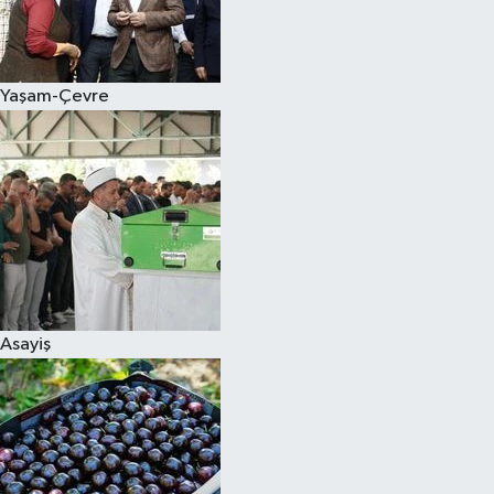
Siyaset
Yaşam-Çevre
Teknoloji
Televizyon
Yaşam-Çevre
Asayiş