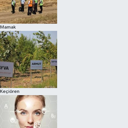
Mamak
Keçiören