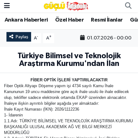
Ankara Haberleri
Özel Haber
Resmi İlanlar
Gü
Özel Haber
Paylaş
-
+
01.07.2026 - 00:00
A
A
Ankara Haberleri
Türkiye Bilimsel ve Teknolojik
Resmi İlanlar
Araştırma Kurumu'ndan İlan
Ekonomi
FİBER OPTİK İŞLERİ YAPTIRILACAKTIR
Fiber Optik Altyapı Döşeme yapım işi 4734 sayılı Kamu İhale
Gündem
Kanununun 19 uncu maddesine göre açık ihale usulü ile ihale edilecek
olup, teklifler sadece elektronik ortamda EKAP üzerinden alınacaktır.
Asayiş
İhaleye ilişkin ayrıntılı bilgiler aşağıda yer almaktadır:
İhale Kayıt Numarası (İKN): 2026/1112236
1- İdarenin
Dünya
1.1.Adı: TÜRKİYE BİLİMSEL VE TEKNOLOJİK ARAŞTIRMA KURUMU
BAŞKANLIĞI ULUSAL AKADEMİK AĞ VE BİLGİ MERKEZİ
MÜDÜRLÜĞÜ
Magazin