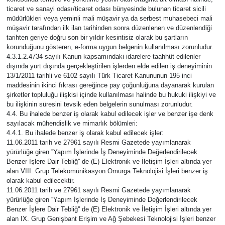
ticaret ve sanayi odası/ticaret odası bünyesinde bulunan ticaret sicili
müdürlükleri veya yeminli mali müşavir ya da serbest muhasebeci mali
müşavir tarafından ilk ilan tarihinden sonra düzenlenen ve düzenlendiği
tarihten geriye doğru son bir yıldır kesintisiz olarak bu şartların
korunduğunu gösteren, e-forma uygun belgenin kullanılması zorunludur.
4.3.1.2.4734 sayılı Kanun kapsamındaki idarelere taahhüt edilenler
dışında yurt dışında gerçekleştirilen işlerden elde edilen iş deneyiminin
13/1/2011 tarihli ve 6102 sayılı Türk Ticaret Kanununun 195 inci
maddesinin ikinci fıkrası gereğince pay çoğunluğuna dayanarak kurulan
şirketler topluluğu ilişkisi içinde kullanılması halinde bu hukuki ilişkiyi ve
bu ilişkinin süresini tevsik eden belgelerin sunulması zorunludur.
4.4. Bu ihalede benzer iş olarak kabul edilecek işler ve benzer işe denk
sayılacak mühendislik ve mimarlık bölümleri:
4.4.1. Bu ihalede benzer iş olarak kabul edilecek işler:
11.06.2011 tarih ve 27961 sayılı Resmi Gazetede yayımlanarak
yürürlüğe giren ''Yapım İşlerinde İş Deneyiminde Değerlendirilecek
Benzer İşlere Dair Tebliğ'' de (E) Elektronik ve İletişim İşleri altında yer
alan VIII. Grup Telekomünikasyon Omurga Teknolojisi İşleri benzer iş
olarak kabul edilecektir.
11.06.2011 tarih ve 27961 sayılı Resmi Gazetede yayımlanarak
yürürlüğe giren ''Yapım İşlerinde İş Deneyiminde Değerlendirilecek
Benzer İşlere Dair Tebliğ'' de (E) Elektronik ve İletişim İşleri altında yer
alan IX. Grup Genişbant Erişim ve Ağ Şebekesi Teknolojisi İşleri benzer