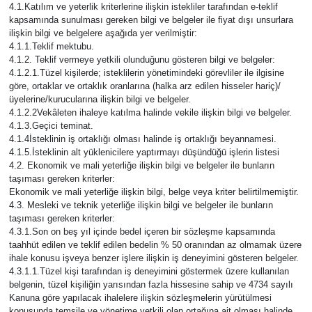
4.1.Katılım ve yeterlik kriterlerine ilişkin istekliler tarafından e-teklif
kapsamında sunulması gereken bilgi ve belgeler ile fiyat dışı unsurlara
Siyaset
ilişkin bilgi ve belgelere aşağıda yer verilmiştir:
4.1.1.Teklif mektubu.
4.1.2. Teklif vermeye yetkili olunduğunu gösteren bilgi ve belgeler:
Teknoloji
4.1.2.1.Tüzel kişilerde; isteklilerin yönetimindeki görevliler ile ilgisine
göre, ortaklar ve ortaklık oranlarına (halka arz edilen hisseler hariç)/
üyelerine/kurucularına ilişkin bilgi ve belgeler.
Televizyon
4.1.2.2Vekâleten ihaleye katılma halinde vekile ilişkin bilgi ve belgeler.
4.1.3.Geçici teminat.
Yaşam-Çevre
4.1.4İsteklinin iş ortaklığı olması halinde iş ortaklığı beyannamesi.
4.1.5.İsteklinin alt yüklenicilere yaptırmayı düşündüğü işlerin listesi
4.2. Ekonomik ve mali yeterliğe ilişkin bilgi ve belgeler ile bunların
taşıması gereken kriterler:
Ekonomik ve mali yeterliğe ilişkin bilgi, belge veya kriter belirtilmemiştir.
4.3. Mesleki ve teknik yeterliğe ilişkin bilgi ve belgeler ile bunların
taşıması gereken kriterler:
4.3.1.Son on beş yıl içinde bedel içeren bir sözleşme kapsamında
taahhüt edilen ve teklif edilen bedelin % 50 oranından az olmamak üzere
ihale konusu işveya benzer işlere ilişkin iş deneyimini gösteren belgeler.
4.3.1.1.Tüzel kişi tarafından iş deneyimini göstermek üzere kullanılan
belgenin, tüzel kişiliğin yarısından fazla hissesine sahip ve 4734 sayılı
Kanuna göre yapılacak ihalelere ilişkin sözleşmelerin yürütülmesi
konusunda temsile ve yönetime yetkili olan ortağına ait olması halinde,