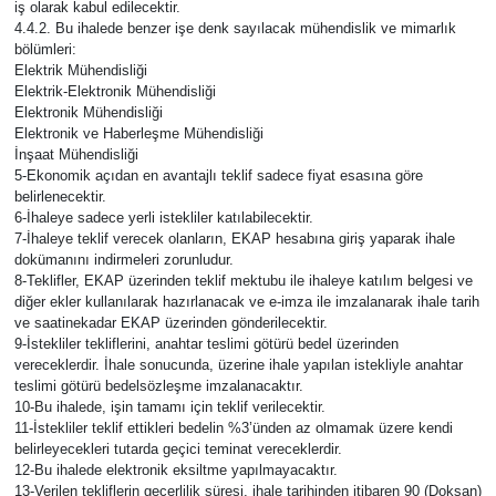
iş olarak kabul edilecektir.
4.4.2. Bu ihalede benzer işe denk sayılacak mühendislik ve mimarlık
bölümleri:
Elektrik Mühendisliği
Elektrik-Elektronik Mühendisliği
Elektronik Mühendisliği
Elektronik ve Haberleşme Mühendisliği
İnşaat Mühendisliği
5-Ekonomik açıdan en avantajlı teklif sadece fiyat esasına göre
belirlenecektir.
6-İhaleye sadece yerli istekliler katılabilecektir.
7-İhaleye teklif verecek olanların, EKAP hesabına giriş yaparak ihale
dokümanını indirmeleri zorunludur.
8-Teklifler, EKAP üzerinden teklif mektubu ile ihaleye katılım belgesi ve
diğer ekler kullanılarak hazırlanacak ve e-imza ile imzalanarak ihale tarih
ve saatinekadar EKAP üzerinden gönderilecektir.
9-İstekliler tekliflerini, anahtar teslimi götürü bedel üzerinden
vereceklerdir. İhale sonucunda, üzerine ihale yapılan istekliyle anahtar
teslimi götürü bedelsözleşme imzalanacaktır.
10-Bu ihalede, işin tamamı için teklif verilecektir.
11-İstekliler teklif ettikleri bedelin %3’ünden az olmamak üzere kendi
belirleyecekleri tutarda geçici teminat vereceklerdir.
12-Bu ihalede elektronik eksiltme yapılmayacaktır.
13-Verilen tekliflerin geçerlilik süresi, ihale tarihinden itibaren 90 (Doksan)