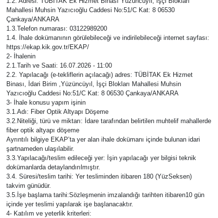
1.2. Adresi: TÜBİTAK Ek Hizmet Binası Yüzüncüyıl, İşçi Blokları
Mahallesi Muhsin Yazıcıoğlu Caddesi No:51/C Kat: 8 06530
Spor
Çankaya/ANKARA
1.3.Telefon numarası: 03122989200
1.4. İhale dokümanının görülebileceği ve indirilebileceği internet sayfası:
Burç Yorumları
https://ekap.kik.gov.tr/EKAP/
2- İhalenin
2.1.Tarih ve Saati: 16.07.2026 - 11:00
Çocuk
2.2. Yapılacağı (e-tekliflerin açılacağı) adres: TÜBİTAK Ek Hizmet
Binası, İdari Birim ,Yüzüncüyıl, İşçi Blokları Mahallesi Muhsin
Eğitim
Yazıcıoğlu Caddesi No:51/C Kat: 8 06530 Çankaya/ANKARA
3- İhale konusu yapım işinin
3.1.Adı: Fiber Optik Altyapı Döşeme
Hava Durumu
3.2.Niteliği, türü ve miktarı: İdare tarafından belirtilen muhtelif mahallerde
fiber optik altyapı döşeme
Ayrıntılı bilgiye EKAP’ta yer alan ihale dokümanı içinde bulunan idari
Kadın
şartnameden ulaşılabilir.
3.3.Yapılacağı/teslim edileceği yer: İşin yapılacağı yer bilgisi teknik
Kim kimdir?
dokümanlarda detaylandırılmıştır.
3.4. Süresi/teslim tarihi: Yer tesliminden itibaren 180 (YüzSeksen)
takvim günüdür.
Kültür Sanat
3.5.İşe başlama tarihi:Sözleşmenin imzalandığı tarihten itibaren10 gün
içinde yer teslimi yapılarak işe başlanacaktır.
4- Katılım ve yeterlik kriterleri:
Sağlık