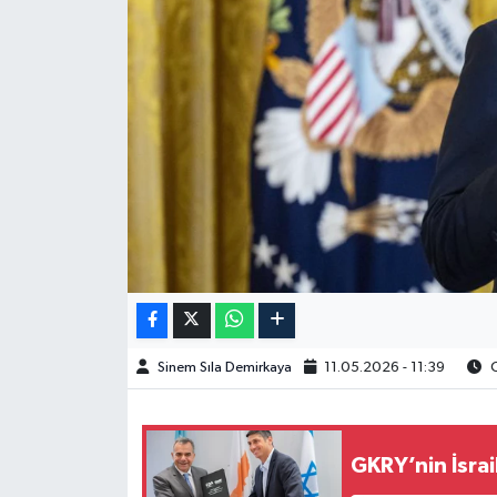
Spor
Burç Yorumları
Çocuk
Eğitim
Hava Durumu
Kadın
Sinem Sıla Demirkaya
11.05.2026 - 11:39
O
Kim kimdir?
Kültür Sanat
GKRY’nin İsrail
Sağlık