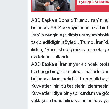
İçeriği Görüntül
Siyaset
ABD Başkanı Donald Trump, İran'ın nükl
Teknoloji
bulundu. ABD'de yayınlanan özel bir
İran'ın zenginleştirilmiş uranyum stok
Televizyon
takip edildiğini söyledi. Trump, İran'
Yaşam-Çevre
ilişkin, "Bunu istediğimiz zaman ele ge
ifadelerini kullandı.
ABD Başkanı, İran'ın yer altındaki tes
herhangi bir girişim olması halinde b
bulunacaklarını belirtti. Trump, ilk 
Kuvvetleri'nin bu tesislerin izlenmesi
Kuvvetleri diye bir yapı kurdum ve gö
yaklaşırsa bunu biliriz ve onları havay