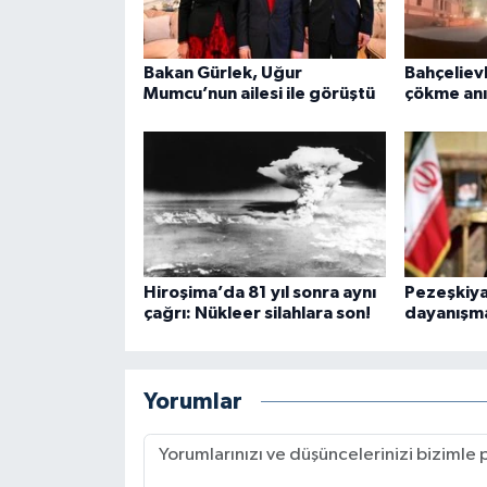
Bakan Gürlek, Uğur
Bahçeliev
Mumcu’nun ailesi ile görüştü
çökme anı
Hiroşima’da 81 yıl sonra aynı
Pezeşkiyan
çağrı: Nükleer silahlara son!
dayanışma
Yorumlar