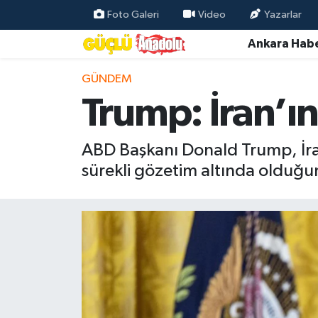
Foto Galeri
Video
Yazarlar
Ankara Habe
Özel Haber
GÜNDEM
Ankara Haberleri
Trump: İran’ı
Resmi İlanlar
ABD Başkanı Donald Trump, İra
Ekonomi
sürekli gözetim altında olduğu
Gündem
Asayiş
Dünya
Magazin