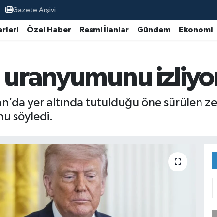
Gazete Arşivi
rleri
Özel Haber
Resmi İlanlar
Gündem
Ekonomi
n uranyumunu izliyo
n’da yer altında tutulduğu öne sürülen ze
nu söyledi.