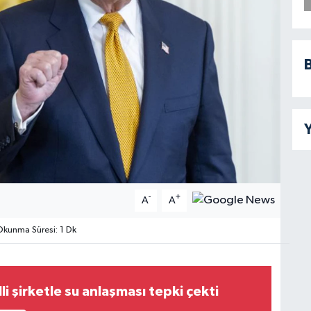
B
Y
-
+
A
A
kunma Süresi: 1 Dk
li şirketle su anlaşması tepki çekti