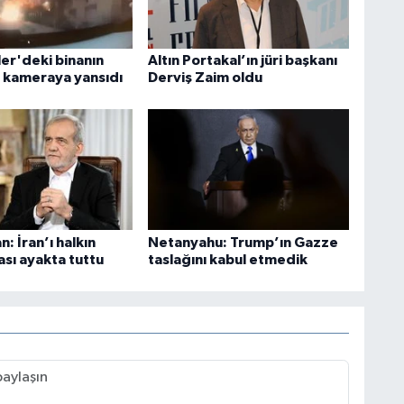
ler'deki binanın
Altın Portakal’ın jüri başkanı
 kameraya yansıdı
Derviş Zaim oldu
: İran’ı halkın
Netanyahu: Trump’ın Gazze
sı ayakta tuttu
taslağını kabul etmedik