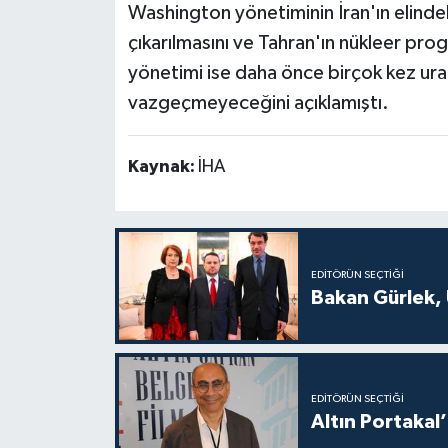
Washington yönetiminin İran'ın elindek
çıkarılmasını ve Tahran'ın nükleer progr
yönetimi ise daha önce birçok kez ur
vazgeçmeyeceğini açıklamıştı.
Kaynak:
İHA
EDITÖRÜN SEÇTIĞI
Bakan Gürlek, 
EDITÖRÜN SEÇTIĞI
Altın Portakal’