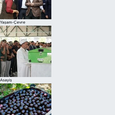
Siyaset
Yaşam-Çevre
Teknoloji
Televizyon
Yaşam-Çevre
Asayiş