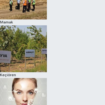
Mamak
Keçiören