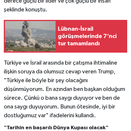
derece güçlü bir lider ve çok güçlü bir insan"
şeklinde konuştu.
Lübnan-İsrail
görüşmelerinde 7’nci
tur tamamlandı
Türkiye ve İsrail arasında bir çatışma ihtimaline
ilişkin soruya da olumsuz cevap veren Trump,
"Türkiye ile böyle bir şey olacağını
düşünmüyorum. En azından ben başkan olduğum
sürece. Çünkü o bana saygı duyuyor ve ben de
ona saygı duyuyorum. Bunun ötesinde, iyi bir
dostluğumuz var" ifadelerini kullandı.
"Tarihin en başarılı Dünya Kupası olacak"