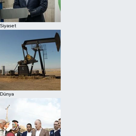
Spor
Siyaset
Burç Yorumları
Çocuk
Eğitim
Hava Durumu
Kadın
Dünya
Kim kimdir?
Kültür Sanat
Sağlık