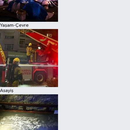
Siyaset
Yaşam-Çevre
Teknoloji
Televizyon
Yaşam-Çevre
Asayiş