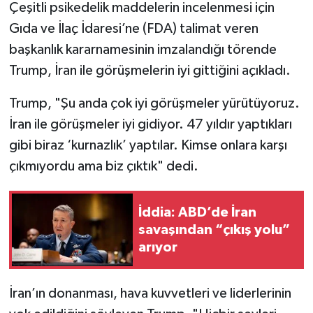
Çeşitli psikedelik maddelerin incelenmesi için
Gıda ve İlaç İdaresi’ne (FDA) talimat veren
başkanlık kararnamesinin imzalandığı törende
Trump, İran ile görüşmelerin iyi gittiğini açıkladı.
Trump, "Şu anda çok iyi görüşmeler yürütüyoruz.
İran ile görüşmeler iyi gidiyor. 47 yıldır yaptıkları
gibi biraz ‘kurnazlık’ yaptılar. Kimse onlara karşı
çıkmıyordu ama biz çıktık" dedi.
İddia: ABD’de İran
savaşından “çıkış yolu”
arıyor
İran’ın donanması, hava kuvvetleri ve liderlerinin