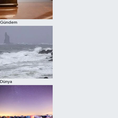
Spor
Gündem
Burç Yorumları
Çocuk
Eğitim
Hava Durumu
Kadın
Dünya
Kim kimdir?
Kültür Sanat
Sağlık