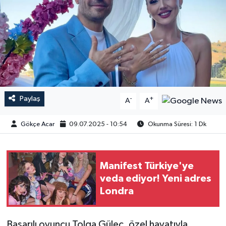
Paylaş
-
+
A
A
Gökçe Acar
09.07.2025 - 10:54
Okunma Süresi: 1 Dk
Manifest Türkiye'ye
veda ediyor! Yeni adres
Londra
Başarılı oyuncu Tolga Güleç, özel hayatıyla