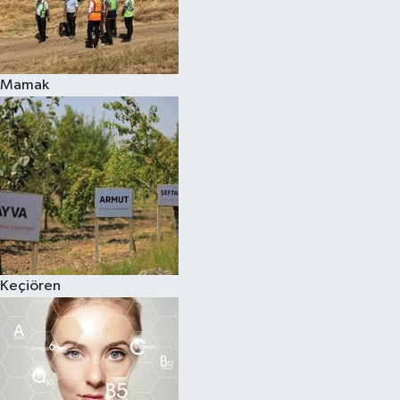
Mamak
Keçiören