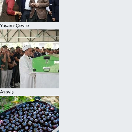
Siyaset
Yaşam-Çevre
Teknoloji
Televizyon
Yaşam-Çevre
Asayiş