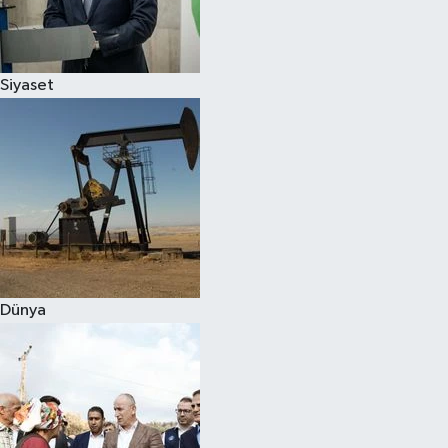
Spor
Siyaset
Burç Yorumları
Çocuk
Eğitim
Hava Durumu
Kadın
Dünya
Kim kimdir?
Kültür Sanat
Sağlık