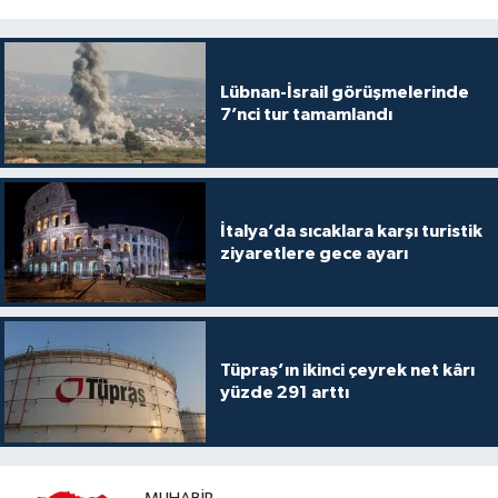
Lübnan-İsrail görüşmelerinde
7’nci tur tamamlandı
İtalya’da sıcaklara karşı turistik
ziyaretlere gece ayarı
Tüpraş’ın ikinci çeyrek net kârı
yüzde 291 arttı