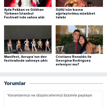
Ajda Pekkan ve Gökhan
Güllü’nün kızına
Türkmen İstanbul
ağırlaştırılmış müebbet
Festivali'nde sahne aldı
talebi
Manifest, Avrupa'nın dev
Cristiano Ronaldo ile
festivalinde sahneye çıktı
Georgina Rodríguez
evleniyor mu?
Yorumlar